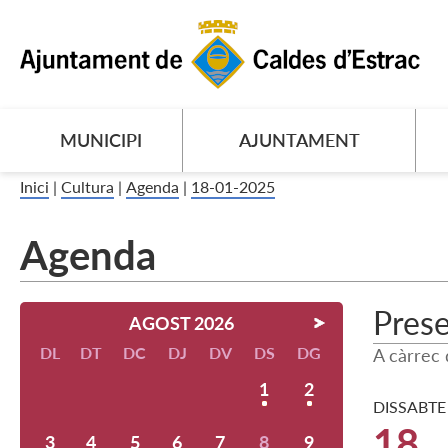
MUNICIPI
AJUNTAMENT
Inici
|
Cultura
|
Agenda
|
18-01-2025
Agenda
Prese
AGOST 2026
DL
DT
DC
DJ
DV
DS
DG
A càrrec 
1
2
DISSABTE
18
3
4
5
6
7
8
9