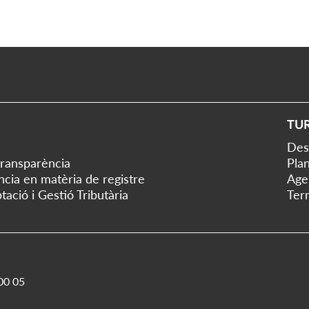
TU
Des
transparència
Plan
ència en matèria de registre
Age
tació i Gestió Tributària
Ter
00 05