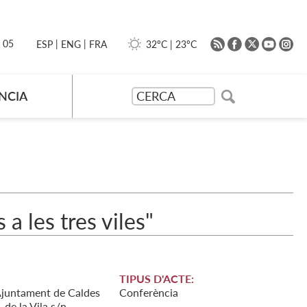
|
|
0 05
32ºC
|
23ºC
ESP
ENG
FRA
NCIA
a les tres viles"
TIPUS D'ACTE:
'Ajuntament de Caldes
Conferència
. de la Vila s/n