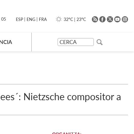
|
|
0 05
32ºC
|
23ºC
ESP
ENG
FRA
NCIA
 idees´: Nietzsche compositor a
ORGANITZA: