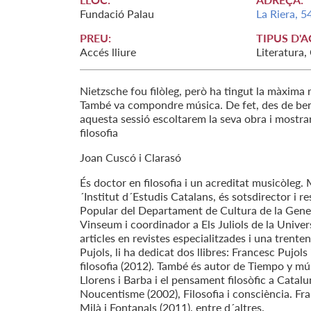
Fundació Palau
La Riera, 5
PREU:
TIPUS D'A
Accés lliure
Literatura,
Nietzsche fou filòleg, però ha tingut la màxima re
També va compondre música. De fet, des de ben 
aquesta sessió escoltarem la seva obra i mostrar
filosofia
Joan Cuscó i Clarasó
És doctor en filosofia i un acreditat musicòleg. 
´Institut d´Estudis Catalans, és sotsdirector i 
Popular del Departament de Cultura de la Gener
Vinseum i coordinador a Els Juliols de la Unive
articles en revistes especialitzades i una trenten
Pujols, li ha dedicat dos llibres: Francesc Pujols
filosofia (2012). També és autor de Tiempo y mú
Llorens i Barba i el pensament filosòfic a Catal
Noucentisme (2002), Filosofia i consciència. Fra
Milà i Fontanals (2011), entre d´altres.