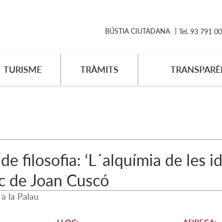
BÚSTIA CIUTADANA
Tel. 93 791 0
TURISME
TRÀMITS
TRANSPARÈ
 de filosofia: ‘L´alquímia de les
c de Joan Cuscó
 a la Palau
LLOC:
ADREÇA: