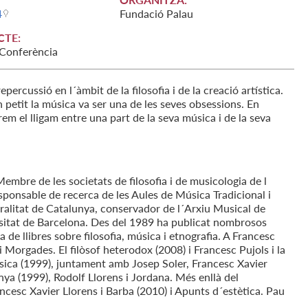
4
Fundació Palau
CTE:
 Conferència
percussió en l´àmbit de la filosofia i de la creació artística.
petit la música va ser una de les seves obsessions. En
em el lligam entre una part de la seva música i de la seva
Membre de les societats de filosofia i de musicologia de l
responsable de recerca de les Aules de Música Tradicional i
alitat de Catalunya, conservador de l´Arxiu Musical de
rsitat de Barcelona. Des del 1989 ha publicat nombrosos
a de llibres sobre filosofia, música i etnografia. A Francesc
 i Morgades. El filòsof heterodox (2008) i Francesc Pujols i la
sica (1999), juntament amb Josep Soler, Francesc Xavier
unya (1999), Rodolf Llorens i Jordana. Més enllà del
ncesc Xavier Llorens i Barba (2010) i Apunts d´estètica. Pau