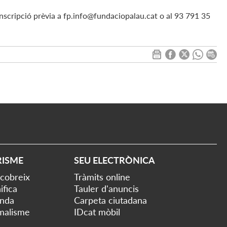
inscripció prèvia a fp.info@fundaciopalau.cat o al 93 791 35
RISME
SEU ELECTRÒNICA
cobreix
Tràmits online
ifica
Tauler d'anuncis
nda
Carpeta ciutadana
malisme
IDcat mòbil