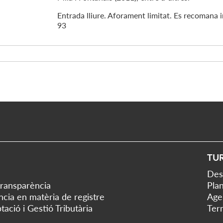
Entrada lliure. Aforament limitat. Es recomana 
93
TU
Des
transparència
Plan
ència en matèria de registre
Age
tació i Gestió Tributària
Ter