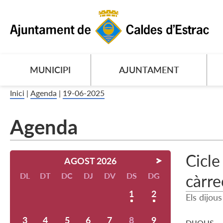
MUNICIPI
AJUNTAMENT
Inici
|
Agenda
|
19-06-2025
Agenda
Cicle
AGOST 2026
DL
DT
DC
DJ
DV
DS
DG
càrre
1
2
Els dijous
3
4
5
6
7
8
9
DIJOUS