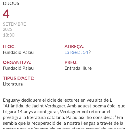
DIJOUS
4
SETEMBRE
2025
18:30
LLOC:
ADREÇA:
Fundació Palau
La Riera, 54
ORGANITZA:
PREU:
Fundació Palau
Entrada lliure
TIPUS D'ACTE:
Literatura
Enguany dediquem el cicle de lectures en veu alta de L
´Atlàntida, de Jacint Verdaguer. Amb aquest poema èpic, que
trigarà 14 anys a configurar, Verdaguer vol retornar el
prestigi a la literatura catalana. Palau així ho considera: “Em
sembla que la recuperació de la nostra llengua a través de la
nostra poesia s´acompleix en tres etapes essencials, que veig