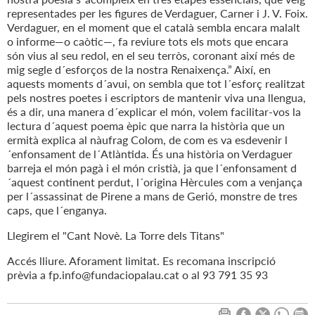
representades per les figures de Verdaguer, Carner i J. V. Foix.
Verdaguer, en el moment que el català sembla encara malalt
o informe—o caòtic—, fa reviure tots els mots que encara
són vius al seu redol, en el seu terròs, coronant així més de
mig segle d´esforços de la nostra Renaixença.” Així, en
aquests moments d´avui, on sembla que tot l´esforç realitzat
pels nostres poetes i escriptors de mantenir viva una llengua,
és a dir, una manera d´explicar el món, volem facilitar-vos la
lectura d´aquest poema èpic que narra la història que un
ermità explica al nàufrag Colom, de com es va esdevenir l
´enfonsament de l´Atlàntida. És una història on Verdaguer
barreja el món pagà i el món cristià, ja que l´enfonsament d
´aquest continent perdut, l´origina Hèrcules com a venjança
per l´assassinat de Pirene a mans de Gerió, monstre de tres
caps, que l´enganya.
Llegirem el "Cant Novè. La Torre dels Titans"
Accés lliure. Aforament limitat. Es recomana inscripció
prèvia a fp.info@fundaciopalau.cat o al 93 791 35 93