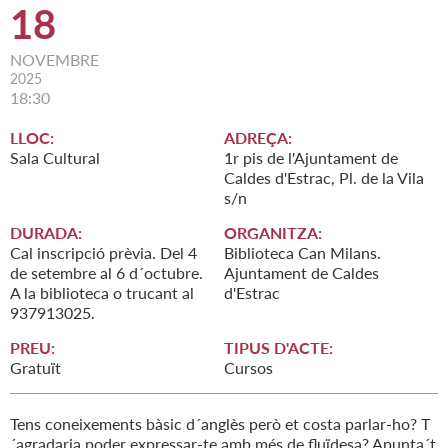
18
NOVEMBRE
2025
18:30
LLOC:
ADREÇA:
Sala Cultural
1r pis de l'Ajuntament de
Caldes d'Estrac, Pl. de la Vila
s/n
DURADA:
ORGANITZA:
Cal inscripció prèvia. Del 4
Biblioteca Can Milans.
de setembre al 6 d´octubre.
Ajuntament de Caldes
A la biblioteca o trucant al
d'Estrac
937913025.
PREU:
TIPUS D'ACTE:
Gratuït
Cursos
Tens coneixements bàsic d´anglès però et costa parlar-ho? T
´agradaria poder expressar-te amb més de fluïdesa? Apunta´t