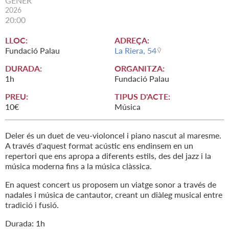
GENER
2026
20:00
LLOC:
ADREÇA:
Fundació Palau
La Riera, 54
DURADA:
ORGANITZA:
1h
Fundació Palau
PREU:
TIPUS D'ACTE:
10€
Música
Deler és un duet de veu-violoncel i piano nascut al maresme.
A través d'aquest format acústic ens endinsem en un
repertori que ens apropa a diferents estils, des del jazz i la
música moderna fins a la música clàssica.
En aquest concert us proposem un viatge sonor a través de
nadales i música de cantautor, creant un diàleg musical entre
tradició i fusió.
Durada: 1h