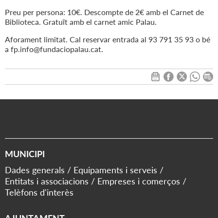
Preu per persona: 10€. Descompte de 2€ amb el Carnet de
Biblioteca. Gratuït amb el carnet amic Palau.
Aforament limitat. Cal reservar entrada al 93 791 35 93 o bé
a fp.info@fundaciopalau.cat.
MUNICIPI
Dades generals
Equipaments i serveis
Entitats i associacions
Empreses i comerços
Telèfons d'interès