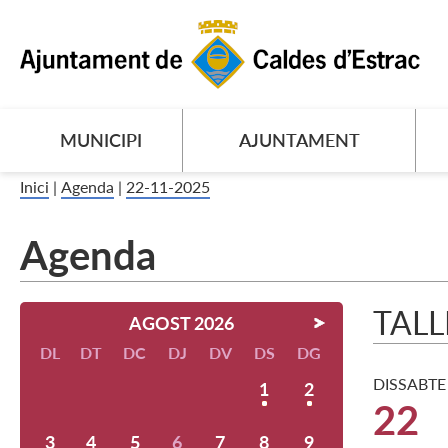
MUNICIPI
AJUNTAMENT
Inici
|
Agenda
|
22-11-2025
Agenda
TALL
AGOST 2026
DL
DT
DC
DJ
DV
DS
DG
DISSABTE
1
2
22
3
4
5
6
7
8
9