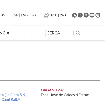
|
|
0 05
32ºC
|
24ºC
ESP
ENG
FRA
NCIA
ORGANITZA:
ta (La Riera 5-9,
Espai Jove de Caldes d'Estrac
 Camí Ral).