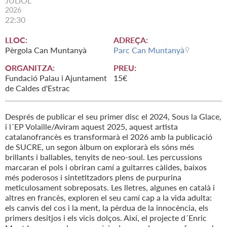
JULIOL
2026
22:30
LLOC:
ADREÇA:
Pèrgola Can Muntanyà
Parc Can Muntanyà
ORGANITZA:
PREU:
Fundació Palau i Ajuntament
15€
de Caldes d'Estrac
Després de publicar el seu primer disc el 2024, Sous la Glace,
i l´EP Volaille/Aviram aquest 2025, aquest artista
catalanofrancès es transformarà el 2026 amb la publicació
de SUCRE, un segon àlbum on explorarà els sóns més
brillants i ballables, tenyits de neo-soul. Les percussions
marcaran el pols i obriran camí a guitarres càlides, baixos
més poderosos i sintetitzadors plens de purpurina
meticulosament sobreposats. Les lletres, algunes en català i
altres en francès, exploren el seu camí cap a la vida adulta:
els canvis del cos i la ment, la pèrdua de la innocència, els
primers desitjos i els vicis dolços. Així, el projecte d´Enric