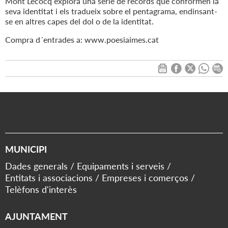
Mont Lecocq explora una sèrie de records que conformen la
seva identitat i els tradueix sobre el pentagrama, endinsant-
se en altres capes del dol o de la identitat.
Compra d´entrades a: www.poesiaimes.cat
MUNICIPI
Dades generals
Equipaments i serveis
Entitats i associacions
Empreses i comerços
Telèfons d'interès
AJUNTAMENT