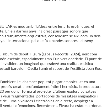
GUILAR es mou amb fluïdesa entre les arts escèniques, el
cte. En els darrers anys, ha creat paisatges sonors que
mb arranjaments orquestrals, consolidant-se així com un dels
l i internacional pel que fa a bandes sonores i disseny
eu àlbum de debut, Figura (Lapsus Records, 2024), neix com
món escènic, especialment amb l´univers operístic. El punt de
 invisible», un imaginari que esdevé una realitat estètica
´estudi barceloní Oscila i amb el suport de l´estilista Joan Ros,
 l´ambient i el chamber pop, tot plegat embolcallat en una
 procés creatiu profundament íntim i hermètic, la productora
2023 per donar forma al projecte. L´àlbum explora paisatges
i veus fragmentades, portadores de missatges enigmàtics i
 de llums pixelades i electrònica en directe, desplegat a
i ventall d´emocions. Recentment, Figura ha estat guardonat