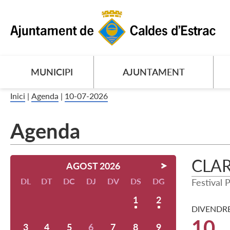
MUNICIPI
AJUNTAMENT
Inici
|
Agenda
|
10-07-2026
Agenda
CLA
AGOST 2026
DL
DT
DC
DJ
DV
DS
DG
Festival 
1
2
DIVENDR
10
3
4
5
6
7
8
9