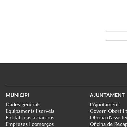
MUNICIPI
AJUNTAMENT
Dades generals
L'Ajuntament
Equipaments i serveis
Govern Obert i 
Entitats i associacions
Oficina d'assist
Empreses i comerços
Oficina de Recap