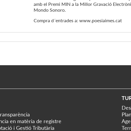
amb el Premi MIN a la Millor Gravació Electrònica
Mondo Sonoro.
Compra d´entrades a: www.poesiaimes.cat
TU
Des
transparència
Plan
ència en matèria de registre
Age
tació i Gestió Tributària
Ter