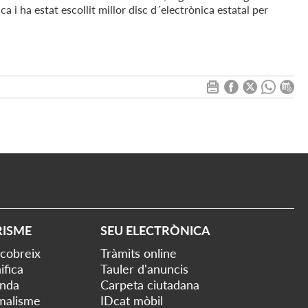
 i ha estat escollit millor disc d´electrònica estatal per
RISME
SEU ELECTRÒNICA
cobreix
Tràmits online
ifica
Tauler d'anuncis
nda
Carpeta ciutadana
malisme
IDcat mòbil