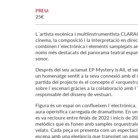
PREU:
25€
L´artista escènica i multiinstrumentista CLARA
cinema, la composició i la interpretació en dire
combinen l´electrònica i elements samplejats a
noms més destacats del panorama teatral espanyo
sonor.
Després del seu aclamat EP Mystery is All, el s
un homenatge sentit a la seva connexió amb el 
partida del projecte és el concepte d´«orquestra
sobre l´escenari gràcies a la col·laboració amb l
responsable del disseny de vestuari.
Figura és un espai on conflueixen l´electrònica,
aura operística carregada de dramatisme. En un
es va recloure entre finals de 2022 i inicis de 
melòdics que es fonen amb samples orquestrals 
velats. Cada peça es presenta com un espectacle
escena amb una elegància que transmet un ampl