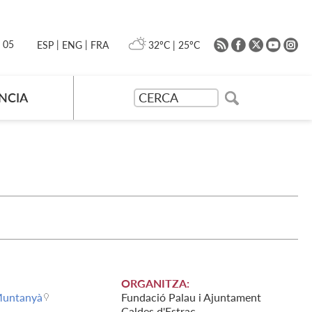
|
|
0 05
32ºC
|
25ºC
ESP
ENG
FRA
NCIA
ORGANITZA:
Muntanyà
Fundació Palau i Ajuntament
Caldes d'Estrac