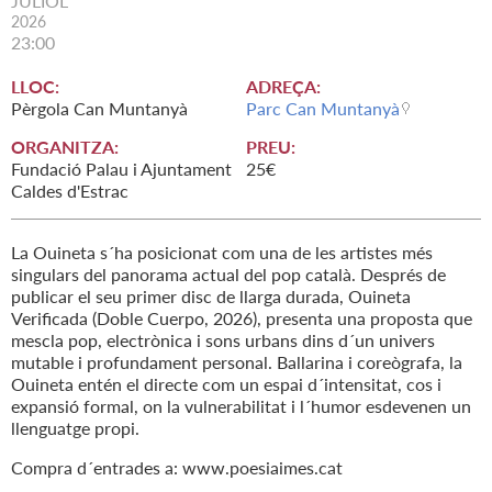
JULIOL
2026
23:00
LLOC:
ADREÇA:
Pèrgola Can Muntanyà
Parc Can Muntanyà
ORGANITZA:
PREU:
Fundació Palau i Ajuntament
25€
Caldes d'Estrac
La Ouineta s´ha posicionat com una de les artistes més
singulars del panorama actual del pop català. Després de
publicar el seu primer disc de llarga durada, Ouineta
Verificada (Doble Cuerpo, 2026), presenta una proposta que
mescla pop, electrònica i sons urbans dins d´un univers
mutable i profundament personal. Ballarina i coreògrafa, la
Ouineta entén el directe com un espai d´intensitat, cos i
expansió formal, on la vulnerabilitat i l´humor esdevenen un
llenguatge propi.
Compra d´entrades a: www.poesiaimes.cat