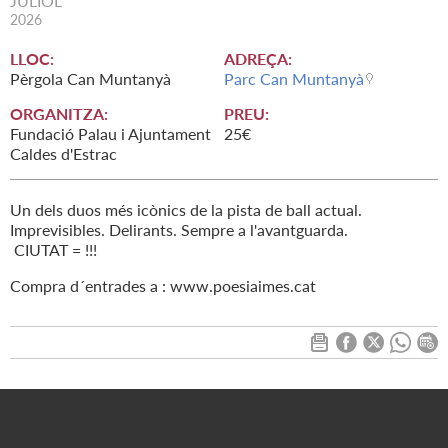
JULIOL
2026
LLOC:
ADREÇA:
Pèrgola Can Muntanyà
Parc Can Muntanyà
ORGANITZA:
PREU:
Fundació Palau i Ajuntament
25€
Caldes d'Estrac
Un dels duos més icònics de la pista de ball actual.
Imprevisibles. Delirants. Sempre a l'avantguarda.
CIUTAT = !!!
Compra d´entrades a : www.poesiaimes.cat