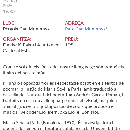
JULIOL
2026
19:30
LLOC:
ADREÇA:
Pèrgola Can Muntanyà
Parc Can Muntanyà
ORGANITZA:
PREU:
Fundació Palau i Ajuntament
10€
Caldes d'Estrac
Com se sol dir, els límits del nostre llenguatge són també els
límits del nostre món.
Ni una o l'oposada flor és l'espectacle basat en els textos del
poemari bilingüe de Maria Sevilla Paris, amb traducció al
castellà de l´autora i del poeta Juan Andrés García Román, i
traduïts en escena al llenguatge musical, visual, maquínic i
animal gràcies a la juxtaposició de codis que proposa el
músic i live coder Eloi Isern, aka Eloi el Bon Noi.
Maria Sevilla Paris (Badalona, 1990). És investigadora i
docent de llengua i literatura catalanes a la Universitat de