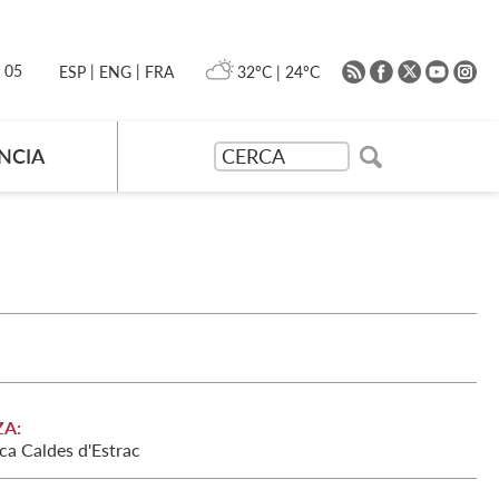
|
|
0 05
32ºC
|
24ºC
ESP
ENG
FRA
NCIA
A:
ca Caldes d'Estrac