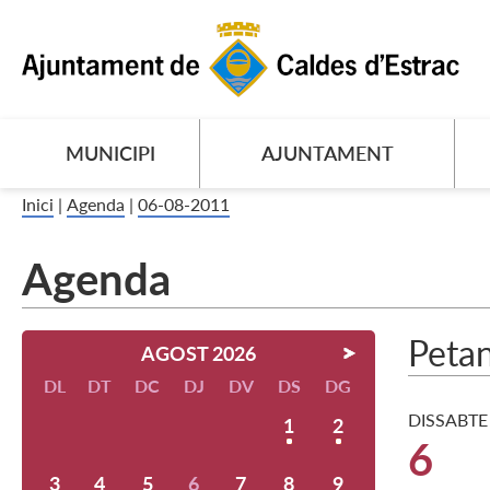
MUNICIPI
AJUNTAMENT
Inici
|
Agenda
|
06-08-2011
Agenda
Peta
AGOST 2026
DL
DT
DC
DJ
DV
DS
DG
DISSABTE
1
2
6
3
4
5
6
7
8
9