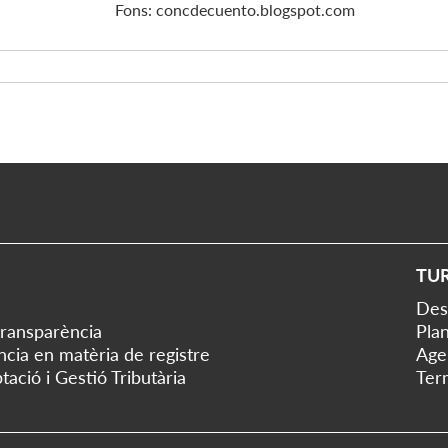
Fons: concdecuento.blogspot.com
TU
Des
transparència
Plan
ència en matèria de registre
Age
tació i Gestió Tributària
Ter