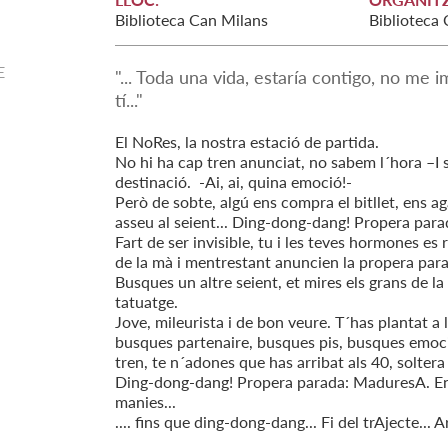
Biblioteca Can Milans
Biblioteca
E
"... Toda una vida, estaría contigo, no me
tí..."
El NoRes, la nostra estació de partida.
No hi ha cap tren anunciat, no sabem l´hora –I s
destinació. -Ai, ai, quina emoció!-
Però de sobte, algú ens compra el bitllet, ens ag
asseu al seient... Ding-dong-dang! Propera para
Fart de ser invisible, tu i les teves hormones es 
de la mà i mentrestant anuncien la propera pa
Busques un altre seient, et mires els grans de la
tatuatge.
Jove, mileurista i de bon veure. T´has plantat 
busques partenaire, busques pis, busques emocion
tren, te n´adones que has arribat als 40, soltera i
Ding-dong-dang! Propera parada: MaduresA. Enca
manies...
.... fins que ding-dong-dang... Fi del trAjecte... 