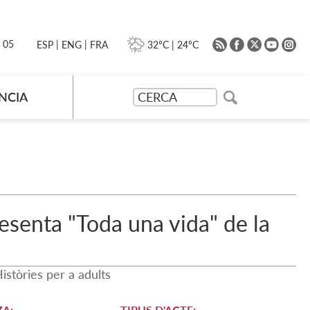
|
|
0 05
32ºC
|
24ºC
ESP
ENG
FRA
NCIA
senta "Toda una vida" de la
istòries per a adults
A:
TIPUS D'ACTE: