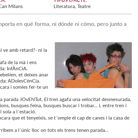
 Can Milans
Literatura, Teatre
 importa en qué forma, ni dónde ni cómo, pero junto a
i ve amb retard?- ni la
afa de la mà i ens
da: InfÀnCiA.
rebel·len, et deixes anar
rada: ADolesCènCia.
 cara i somies fer-te un
a la parada JOvENTut. El tren agafa una velocitat desmesurada,
s, busques feina, busques buscar i trobar... i, entre tren i
 sola a l´estació.
ra que et tenyeixis, se t´omple el cap de canes i la casa de
Arribem a l´únic lloc on tots els trens tenen parada...