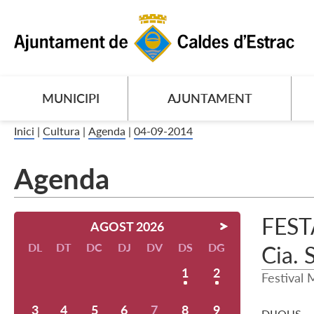
MUNICIPI
AJUNTAMENT
Inici
|
Cultura
|
Agenda
|
04-09-2014
Agenda
FESTA
AGOST 2026
DL
DT
DC
DJ
DV
DS
DG
Cia.
1
2
Festival 
3
4
5
6
7
8
9
DIJOUS