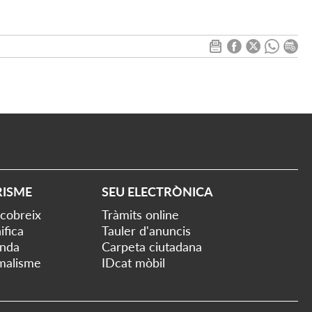
RISME
SEU ELECTRÒNICA
cobreix
Tràmits online
ifica
Tauler d'anuncis
nda
Carpeta ciutadana
malisme
IDcat mòbil