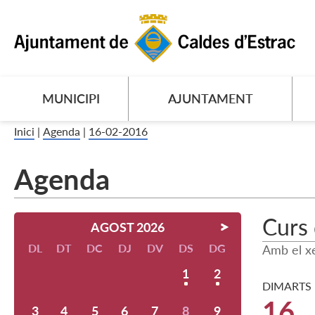
MUNICIPI
AJUNTAMENT
Inici
|
Agenda
|
16-02-2016
Agenda
Curs 
AGOST 2026
DL
DT
DC
DJ
DV
DS
DG
Amb el xe
1
2
DIMARTS
16
3
4
5
6
7
8
9