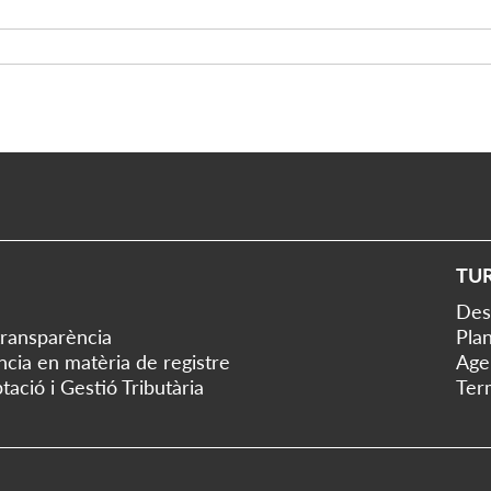
TU
Des
transparència
Plan
ència en matèria de registre
Age
tació i Gestió Tributària
Ter