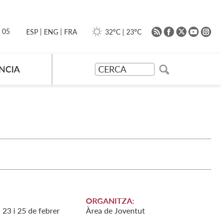
|
|
0 05
32ºC
|
23ºC
ESP
ENG
FRA
NCIA
ORGANITZA:
, 23 i 25 de febrer
Àrea de Joventut