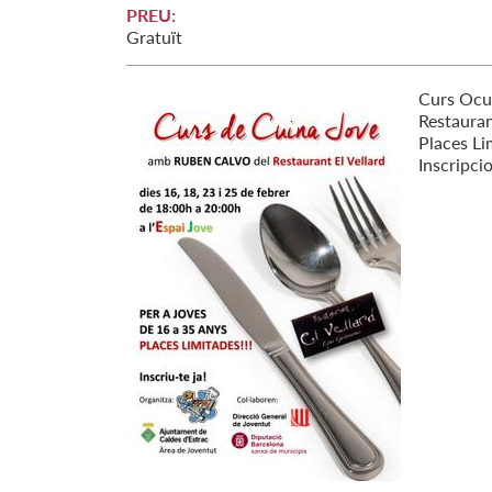
PREU:
Gratuït
Curs Ocup
Restauran
Places Li
Inscripcio