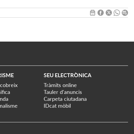
RISME
SEU ELECTRÒNICA
cobreix
Tràmits online
ifica
Tauler d'anuncis
nda
Carpeta ciutadana
malisme
IDcat mòbil