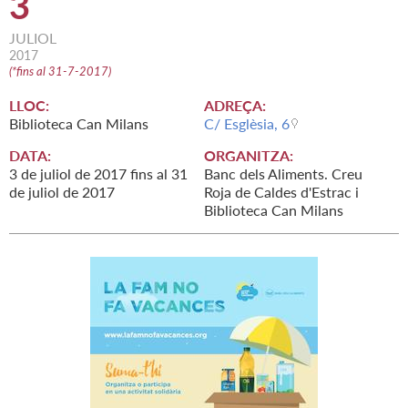
3
JULIOL
2017
(
*fins al 31-7-2017
)
LLOC:
ADREÇA:
Biblioteca Can Milans
C/ Esglèsia, 6
DATA:
ORGANITZA:
3
de
juliol
de
2017
fins al
31
Banc dels Aliments. Creu
de
juliol
de
2017
Roja de Caldes d'Estrac i
Biblioteca Can Milans