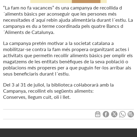
“La fam no fa vacances” és una campanya de recollida d
´aliments bàsics per aconseguir que les persones més
necessitades d´aquí rebin ajuda alimentària durant l´estiu. La
campanya es du a terme coordinada pels quatre Bancs d
´Aliments de Catalunya.
La campanya pretén motivar a la societat catalana a
mobilitzar-se contra la fam més propera organitzant actes i
activitats que permetin recollir aliments bàsics per omplir els
magatzems de les entitats benèfiques de la seva població o
poblacions més properes per a que puguin fer-los arribar als
seus beneficiaris durant l´estiu.
Del 3 al 31 de juliol, la biblioteca col·laborarà amb la
Campanya, recollint els següents aliments:
Conserves, llegum cuit, oli i llet.