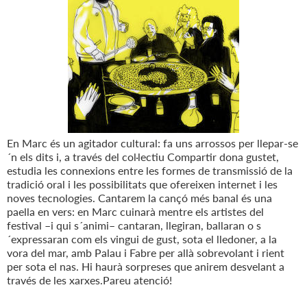
En Marc és un agitador cultural: fa uns arrossos per llepar-se
´n els dits i, a través del col·lectiu Compartir dona gustet,
estudia les connexions entre les formes de transmissió de la
tradició oral i les possibilitats que ofereixen internet i les
noves tecnologies. Cantarem la cançó més banal és una
paella en vers: en Marc cuinarà mentre els artistes del
festival –i qui s´animi– cantaran, llegiran, ballaran o s
´expressaran com els vingui de gust, sota el lledoner, a la
vora del mar, amb Palau i Fabre per allà sobrevolant i rient
per sota el nas. Hi haurà sorpreses que anirem desvelant a
través de les xarxes.Pareu atenció!