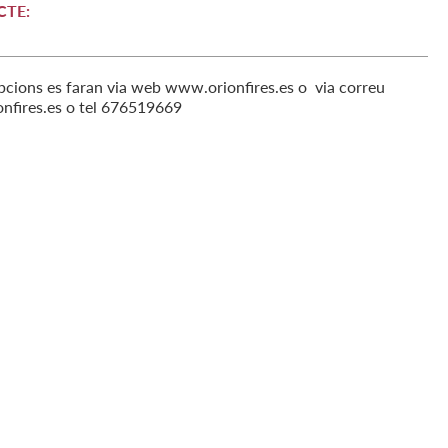
CTE:
ipcions es faran via web www.orionfires.es o via correu
onfires.es o tel 676519669