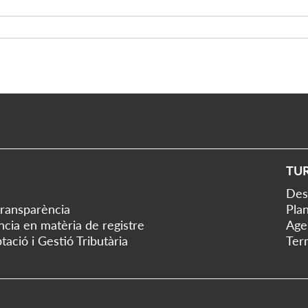
TU
Des
transparència
Plan
ència en matèria de registre
Age
tació i Gestió Tributària
Ter