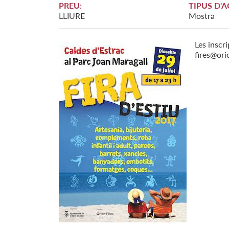
PREU:
TIPUS D'A
LLIURE
Mostra
Les inscr
fires@ori