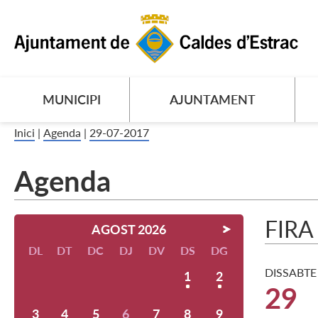
MUNICIPI
AJUNTAMENT
Inici
|
Agenda
|
29-07-2017
Agenda
FIRA
AGOST 2026
DL
DT
DC
DJ
DV
DS
DG
DISSABTE
1
2
29
3
4
5
6
7
8
9