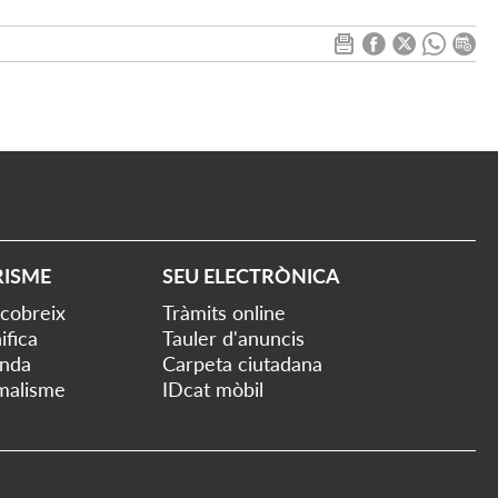
RISME
SEU ELECTRÒNICA
cobreix
Tràmits online
ifica
Tauler d'anuncis
nda
Carpeta ciutadana
malisme
IDcat mòbil