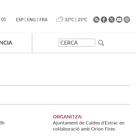
|
|
0 05
32ºC
|
25ºC
ESP
ENG
FRA
NCIA
ORGANITZA:
3h
Ajuntament de Caldes d'Estrac en
col·laboració amb Orion Fires