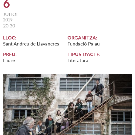
6
JULIOL
2019
20:30
LLOC:
ORGANITZA:
Sant Andreu de Llavaneres
Fundació Palau
PREU:
TIPUS D'ACTE:
Lliure
Literatura