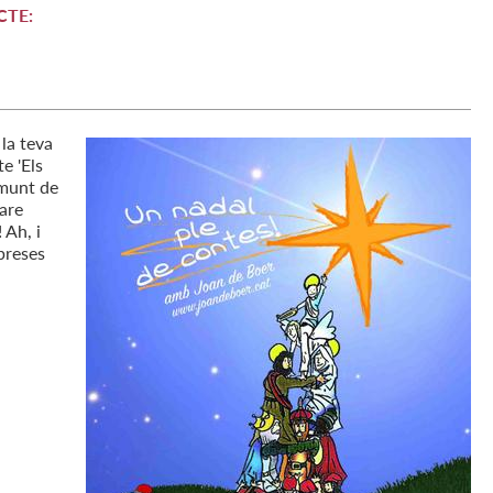
CTE:
la teva
e 'Els
 munt de
Pare
 Ah, i
rpreses