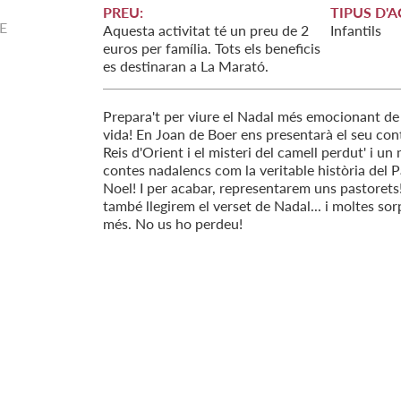
PREU:
TIPUS D'A
E
Aquesta activitat té un preu de 2
Infantils
euros per família. Tots els beneficis
es destinaran a La Marató.
Prepara't per viure el Nadal més emocionant de 
vida! En Joan de Boer ens presentarà el seu cont
Reis d'Orient i el misteri del camell perdut' i un
contes nadalencs com la veritable història del 
Noel! I per acabar, representarem uns pastorets!
també llegirem el verset de Nadal... i moltes so
més. No us ho perdeu!