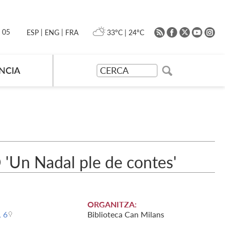
|
|
0 05
33ºC
|
24ºC
ESP
ENG
FRA
NCIA
n Nadal ple de contes'
ORGANITZA:
, 6
Biblioteca Can Milans