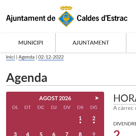
MUNICIPI
AJUNTAMENT
Inici
|
Agenda
|
02-12-2022
Agenda
HORA
AGOST 2026
DL
DT
DC
DJ
DV
DS
DG
A càrrec
1
2
DIVENDR
2
3
4
5
6
7
8
9