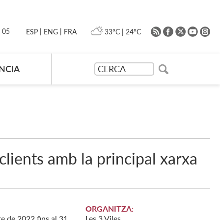
|
|
0 05
33ºC
|
24ºC
ESP
ENG
FRA
NCIA
lients amb la principal xarxa
ORGANITZA:
re
de
2022
fins al
31
Les 3 Viles