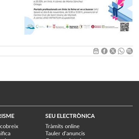
RISME
SEU ELECTRÒNICA
cobreix
Tràmits online
ifica
Tauler d'anuncis