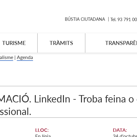
BÚSTIA CIUTADANA
Tel. 93 791 0
TURISME
TRÀMITS
TRANSPARÈ
alisme
|
Agenda
CIÓ. LinkedIn - Troba feina o c
ssional.
LLOC:
DATA:
En línia
24
d'
octub