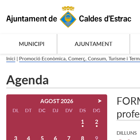
MUNICIPI
AJUNTAMENT
Inici
|
Promoció Econòmica, Comerç, Consum, Turisme i Term
Agenda
FORMA
AGOST 2026
DL
DT
DC
DJ
DV
DS
DG
profe
1
2
DILLUNS
3
4
5
6
7
8
9