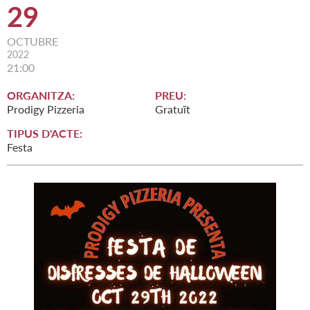
29
OCTUBRE
2022
21:00
ORGANITZA:
PREU:
Prodigy Pizzeria
Gratuït
TIPUS D'ACTE:
Festa