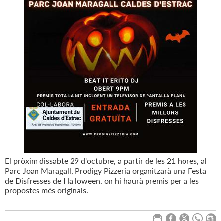
El pròxim dissabte 29 d'octubre, a partir de les 21 hores, al
Parc Joan Maragall, Prodigy Pizzeria organitzarà una Festa
de Disfresses de Halloween, on hi haurà premis per a les
propostes més originals.