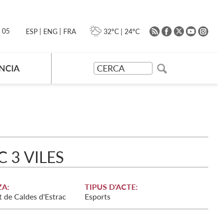
|
|
0 05
32ºC
|
24ºC
ESP
ENG
FRA
NCIA
 3 VILES
A:
TIPUS D'ACTE:
 de Caldes d'Estrac
Esports