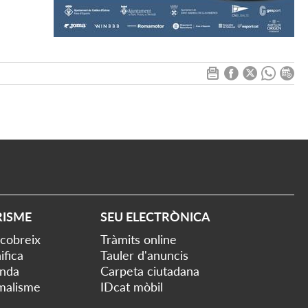
RISME
SEU ELECTRÒNICA
cobreix
Tràmits online
ifica
Tauler d'anuncis
nda
Carpeta ciutadana
malisme
IDcat mòbil