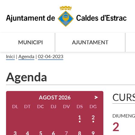
MUNICIPI
AJUNTAMENT
Inici
|
Agenda
|
02-04-2023
Agenda
CURS
AGOST 2026
DL
DT
DC
DJ
DV
DS
DG
DIUMENG
1
2
2
3
4
5
6
7
8
9