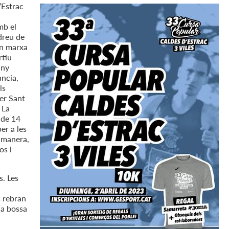
’Estrac
mb el
dreu de
en marxa
rtiu
any
ància,
ls
per Sant
 La
 de 14
er a les
a manera,
os i
s. Les
s rebran
na bossa