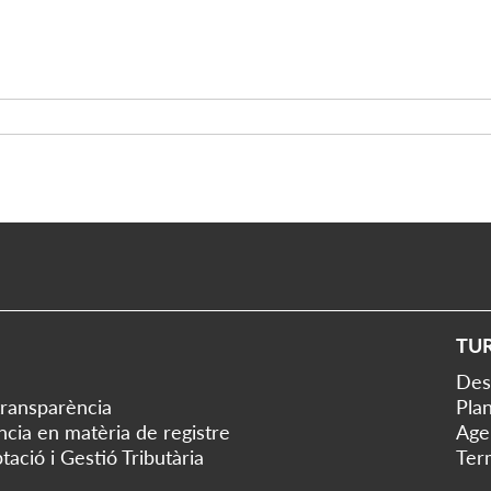
TU
Des
transparència
Plan
ència en matèria de registre
Age
tació i Gestió Tributària
Ter