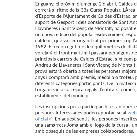
Enguany, el pròxim diumenge 2 d’abril, Caldes d
correrà al ritme de la 33a Cursa Popular. L’Àrea
d’Esports de l’Ajuntament de Caldes d’Estrac, a
suport de Gesport i dels consistoris de Sant An
Llavaneres i Sant Vicenç de Montalt, ha posat 
una nova edició del popular esdeveniment espo
caldenc, que va ser organitzat per primer cop l’
1982. El recorregut, de deu quilòmetres de dist
vorejarà el front marítim i passarà per alguns de
principals carrers de Caldes d’Estrac, així com 
Andreu de Llavaneres i Sant Vicenç de Montalt.
prova estarà oberta a totes les persones majors
anys i comptarà amb premis, medalla o trofeu, p
diferents categories participants. De la mateix
l’organització sortejarà regals d’entitats, comerç
establiments del municipi.
Les inscripcions per a participar-hi estan oberte
persones interessades poden apuntar-se al
web
oficial
. En aquest sentit, les persones inscrite
una samarreta Joma amb el logo de la cursa i u
amb obsequis de les empreses col·laboradores.