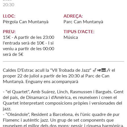
20:30
LLOC:
ADREÇA:
Pèrgola Can Muntanyà
Parc Can Muntanyà
PREU:
TIPUS D'ACTE:
15€ - A partir de les 23:00
Música
l'entrada serà de 10€ - I si
veniu a partir de les 00:00
serà de 5€
Caldes D'Estrac acull la "VII Trobada de Jazz" 🎷🎺🎹🎶 el
proper 22 de juliol a partir de les 20:30 al Parc de Can
Muntanyà. Enguany ens acompanyarà
- "el Quartet", Amb Suárez, Linch, Rasmussen i Bargués. Gent
del país, de Dinamarca i d'Amèrica, es reuneixen i creen el
Quartet interpretant composicions pròpies i versionades del
jazz.
- "Oleándole", Resident a Barcelona, és l'únic quadre de pur
Flamenc i autèntic jazz. Un grup de set components que
reuneixen el millor dels dos mons: pessic i riquesa harmònica,