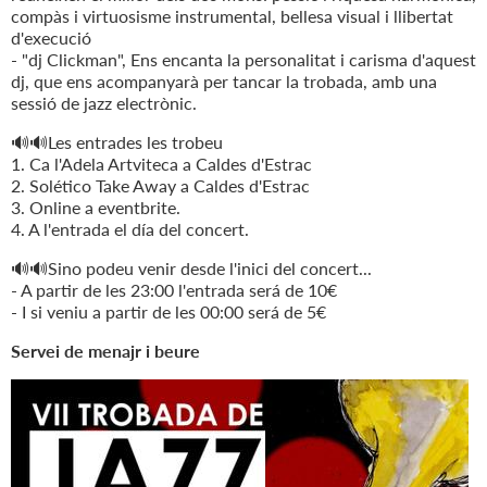
compàs i virtuosisme instrumental, bellesa visual i llibertat
d'execució
- "dj Clickman", Ens encanta la personalitat i carisma d'aquest
dj, que ens acompanyarà per tancar la trobada, amb una
sessió de jazz electrònic.
🔊🔊Les entrades les trobeu
1. Ca l'Adela Artviteca a Caldes d'Estrac
2. Solético Take Away a Caldes d'Estrac
3. Online a eventbrite.
4. A l'entrada el día del concert.
🔊🔊Sino podeu venir desde l'inici del concert...
- A partir de les 23:00 l'entrada será de 10€
- I si veniu a partir de les 00:00 será de 5€
Servei de menajr i beure