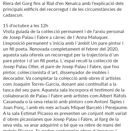
Riera del Gorg fins al Rial d'en Xenaica amb l'explicació dels
principals edificis del recorregut i de les circumstàncies de
cadascun.
15 d'octubre a les 12h
Visita guiada de la col·lecció permanent i de l'arxiu personal
de Josep Palau i Fabre a càrrec de l´Anna Maluquer.
L'exposició permanent s´inicia amb l´àmbit Un pare pintor i
un fill poeta. Renovada completament el febrer del 2020,
aquesta sala ofereix un recorregut per la trajectòria d´un
pare pintor i d´un fill poeta. L´espai recull la col·lecció de
Josep Palau Oller, el pare de Josep Palau i Fabre, que fou
pintor, col·leccionista d´art, dissenyador de mobles i
decorador. Va completar la col·lecció amb obres d´artistes
com Joaquim Torres-García, donant així continuïtat a la
tasca del seu pare. Aquesta sala incorpora el testimoni de la
col·laboració de Palau i Fabre amb artistes com Albert Ràfols
Casamada o la seva relació amb pintors com Antoni Tàpies i
Joan Ponç, i amb els més actuals Miquel Barceló i Perejaume.
A la sala Estimat Picasso es presenten un conjunt molt variat
d´obres picassianes que Josep Palau i Fabre, al llarg de la
seva vida, va anar adquirint o bé que va rebre de mans del
mateix Picasso. Es poden contemplar obres d´èpoques i