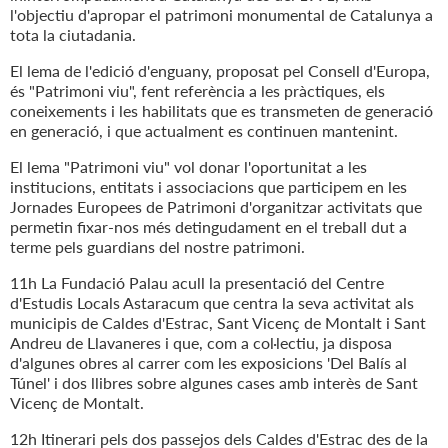
l'objectiu d'apropar el patrimoni monumental de Catalunya a
tota la ciutadania.
El lema de l'edició d'enguany, proposat pel Consell d'Europa,
és "Patrimoni viu", fent referència a les pràctiques, els
coneixements i les habilitats que es transmeten de generació
en generació, i que actualment es continuen mantenint.
El lema "Patrimoni viu" vol donar l'oportunitat a les
institucions, entitats i associacions que participem en les
Jornades Europees de Patrimoni d'organitzar activitats que
permetin fixar-nos més detingudament en el treball dut a
terme pels guardians del nostre patrimoni.
11h La Fundació Palau acull la presentació del Centre
d'Estudis Locals Astaracum que centra la seva activitat als
municipis de Caldes d'Estrac, Sant Vicenç de Montalt i Sant
Andreu de Llavaneres i que, com a col·lectiu, ja disposa
d'algunes obres al carrer com les exposicions 'Del Balís al
Túnel' i dos llibres sobre algunes cases amb interès de Sant
Vicenç de Montalt.
12h Itinerari pels dos passejos dels Caldes d'Estrac des de la