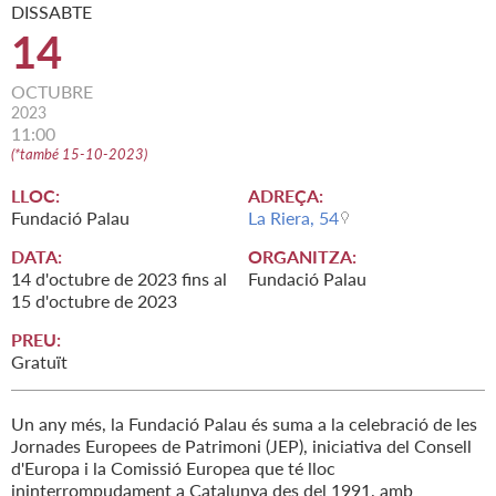
DISSABTE
14
OCTUBRE
2023
11:00
(
*també 15-10-2023
)
LLOC:
ADREÇA:
Fundació Palau
La Riera, 54
DATA:
ORGANITZA:
14
d'
octubre
de
2023
fins al
Fundació Palau
15
d'
octubre
de
2023
PREU:
Gratuït
Un any més, la Fundació Palau és suma a la celebració de les
Jornades Europees de Patrimoni (JEP), iniciativa del Consell
d'Europa i la Comissió Europea que té lloc
ininterrompudament a Catalunya des del 1991, amb