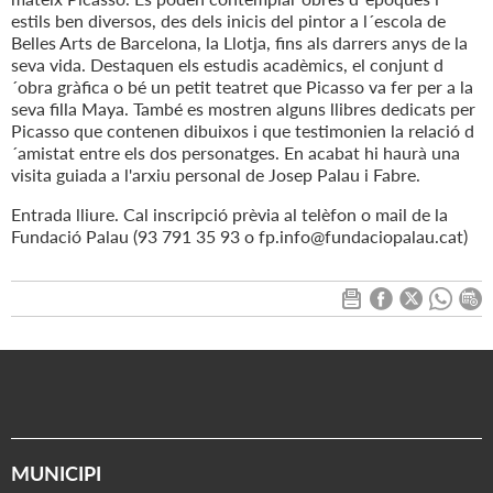
estils ben diversos, des dels inicis del pintor a l´escola de
Belles Arts de Barcelona, la Llotja, fins als darrers anys de la
seva vida. Destaquen els estudis acadèmics, el conjunt d
´obra gràfica o bé un petit teatret que Picasso va fer per a la
seva filla Maya. També es mostren alguns llibres dedicats per
Picasso que contenen dibuixos i que testimonien la relació d
´amistat entre els dos personatges. En acabat hi haurà una
visita guiada a l'arxiu personal de Josep Palau i Fabre.
Entrada lliure. Cal inscripció prèvia al telèfon o mail de la
Fundació Palau (93 791 35 93 o fp.info@fundaciopalau.cat)
MUNICIPI