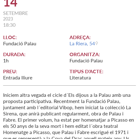
14
SETEMBRE
2023
18:30
LLOC:
ADREÇA:
Fundació Palau
La Riera, 54
DURADA:
ORGANITZA:
1h
Fundació Palau
PREU:
TIPUS D'ACTE:
Entrada lliure
Literatura
Iniciem altra vegada el cicle d´Els dijous a la Palau amb una
proposta participativa. Recentment la Fundació Palau,
juntament amb l´editorial Vibop, hem iniciat la col·lecció La
Sirena, que anirà publicant regularment, obra de Palau i
Fabre. El primer volum, ha estat per homenatjar a Picasso en
els 50 anys de la seva mort i hem editat l´obra teatral
Homenatge a Picasso, que Palau i Fabre escrigué el 1971 i
que es representà a la Cova del Drac aquell mateix any. Us