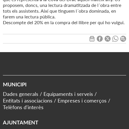
proposem, doncs, una lectura dramatitzada de l´obra entre
tots els assistents. Així que tinguem l´obra dominada, en
farem una lectura pública.
Descompte del 20% en la compra del llibre per qui ho vulgui.
MUNICIPI
Dades generals
Equipaments i serveis
Entitats i associacions
Empreses i comerços
Telèfons d'interès
AJUNTAMENT