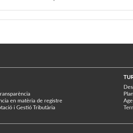
TU
Des
transparència
Plan
ència en matèria de registre
Age
tació i Gestió Tributària
Ter