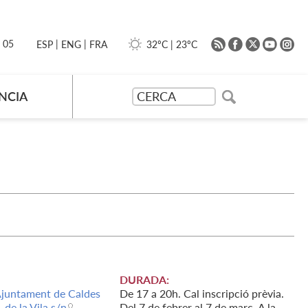
|
|
0 05
32ºC
|
23ºC
ESP
ENG
FRA
NCIA
DURADA:
'Ajuntament de Caldes
De 17 a 20h. Cal inscripció prèvia.
. de la Vila s/n
Del 7 de febrer al 7 de març. A la