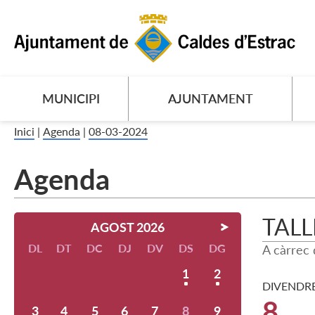
MUNICIPI
AJUNTAMENT
Inici
|
Agenda
|
08-03-2024
Agenda
TALL
AGOST 2026
DL
DT
DC
DJ
DV
DS
DG
A càrrec
1
2
DIVENDR
8
3
4
5
6
7
8
9