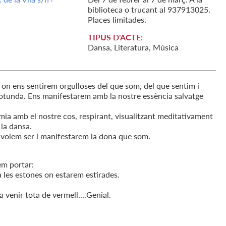
biblioteca o trucant al 937913025.
Places limitades.
TIPUS D'ACTE:
Dansa, Literatura, Música
on ens sentirem orgulloses del que som, del que sentim i
otunda. Ens manifestarem amb la nostre essència salvatge
mia amb el nostre cos, respirant, visualitzant meditativament
 la dansa.
no volem ser i manifestarem la dona que som.
em portar:
 a les estones on estarem estirades.
a venir tota de vermell....Genial.