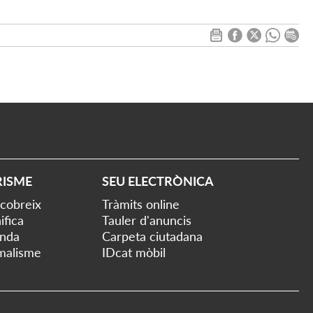
RISME
SEU ELECTRÒNICA
cobreix
Tràmits online
ifica
Tauler d'anuncis
nda
Carpeta ciutadana
malisme
IDcat mòbil