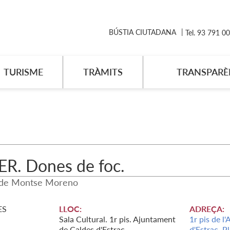
BÚSTIA CIUTADANA
Tel. 93 791 0
TURISME
TRÀMITS
TRANSPARÈ
ER. Dones de foc.
 de Montse Moreno
ES
LLOC:
ADREÇA:
Sala Cultural. 1r pis. Ajuntament
1r pis de l
de Caldes d'Estrac
d'Estrac, Pl