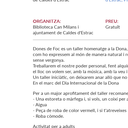
ORGANITZA:
PREU:
Biblioteca Can Milans i
Gratuït
ajuntament de Caldes d'Estrac
Dones de Foc es un taller homenatge a la Dona, 
com ho expressem al món de manera natural i r
sense vergonya.
Treballarem el nostre poder personal, fent alquí
el lloc on volem ser, amb la música, amb la veu i
Un taller iniciàtic, on deixarem anar allò que 
En el marc del Dia Internacional de la Dona
Per a un major aprofitament del taller recoman
- Una estoreta o màrfega i, si vols, un coixí per
- Aigua
- Peça de roba de color vermell, i si t'atreveixes 
- Roba còmode.
Activitat per a adults