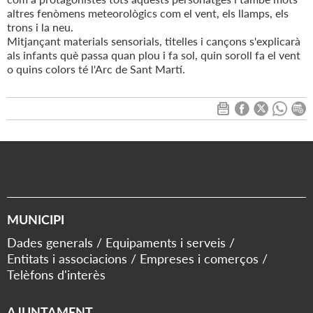
altres fenòmens meteorològics com el vent, els llamps, els
trons i la neu.
Mitjançant materials sensorials, titelles i cançons s'explicarà
als infants què passa quan plou i fa sol, quin soroll fa el vent
o quins colors té l'Arc de Sant Martí.
MUNICIPI
Dades generals
Equipaments i serveis
Entitats i associacions
Empreses i comerços
Telèfons d'interès
AJUNTAMENT