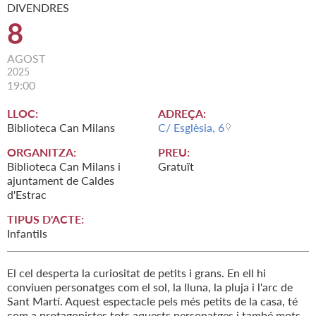
DIVENDRES
8
AGOST
2025
19:00
LLOC:
ADREÇA:
Biblioteca Can Milans
C/ Esglèsia, 6
ORGANITZA:
PREU:
Biblioteca Can Milans i
Gratuït
ajuntament de Caldes
d'Estrac
TIPUS D'ACTE:
Infantils
El cel desperta la curiositat de petits i grans. En ell hi
conviuen personatges com el sol, la lluna, la pluja i l'arc de
Sant Martí. Aquest espectacle pels més petits de la casa, té
com a protagonistes tots aquests personatges i també mots