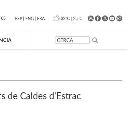
|
|
0 05
32ºC
|
25ºC
ESP
ENG
FRA
NCIA
rs de Caldes d'Estrac