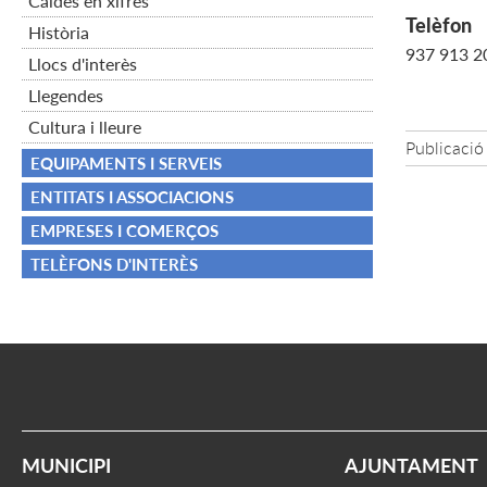
Caldes en xifres
Telèfon
Història
937 913 2
Llocs d'interès
Llegendes
Cultura i lleure
Publicació
EQUIPAMENTS I SERVEIS
ENTITATS I ASSOCIACIONS
EMPRESES I COMERÇOS
TELÈFONS D'INTERÈS
MUNICIPI
AJUNTAMENT