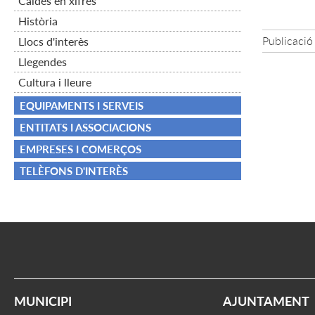
Caldes en xifres
Història
Publicació
Llocs d'interès
Llegendes
Cultura i lleure
EQUIPAMENTS I SERVEIS
ENTITATS I ASSOCIACIONS
EMPRESES I COMERÇOS
TELÈFONS D'INTERÈS
MUNICIPI
AJUNTAMENT