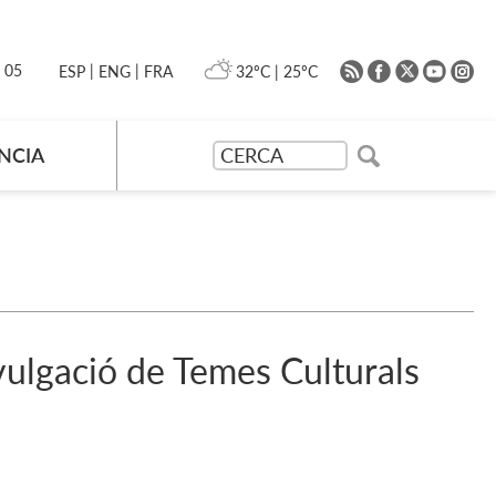
|
|
0 05
32ºC
|
25ºC
ESP
ENG
FRA
NCIA
ivulgació de Temes Culturals