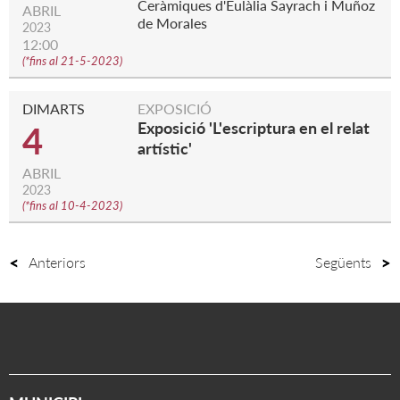
Ceràmiques d'Eulàlia Sayrach i Muñoz
ABRIL
de Morales
2023
12:00
(
*fins al 21-5-2023
)
DIMARTS
EXPOSICIÓ
Exposició 'L'escriptura en el relat
4
artístic'
ABRIL
2023
(
*fins al 10-4-2023
)
Anteriors
Següents