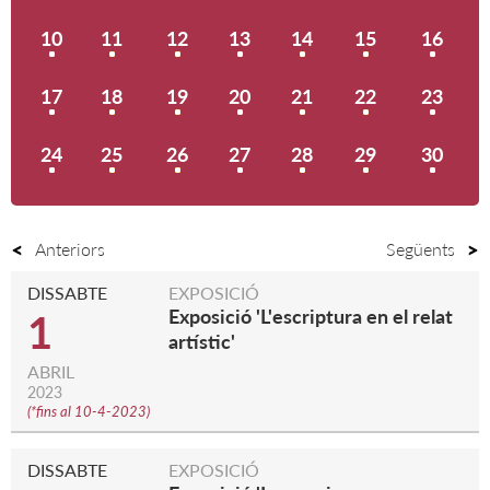
10
11
12
13
14
15
16
17
18
19
20
21
22
23
24
25
26
27
28
29
30
Anteriors
Següents
DISSABTE
EXPOSICIÓ
Exposició 'L'escriptura en el relat
1
artístic'
ABRIL
2023
(
*fins al 10-4-2023
)
DISSABTE
EXPOSICIÓ