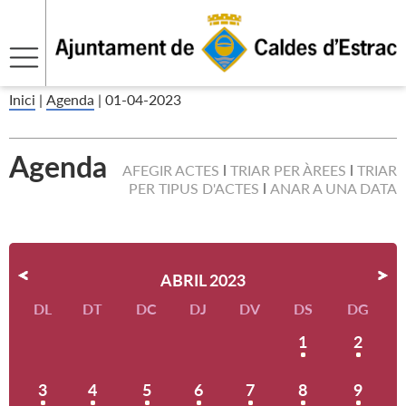
Inici
|
Agenda
|
01-04-2023
Agenda
AFEGIR ACTES
TRIAR PER ÀREES
TRIAR
PER TIPUS D'ACTES
ANAR A UNA DATA
ABRIL 2023
DL
DT
DC
DJ
DV
DS
DG
1
2
3
4
5
6
7
8
9