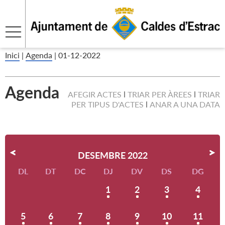
Inici
|
Agenda
|
01-12-2022
Agenda
AFEGIR ACTES
TRIAR PER ÀREES
TRIAR
PER TIPUS D'ACTES
ANAR A UNA DATA
DESEMBRE 2022
DL
DT
DC
DJ
DV
DS
DG
1
2
3
4
5
6
7
8
9
10
11