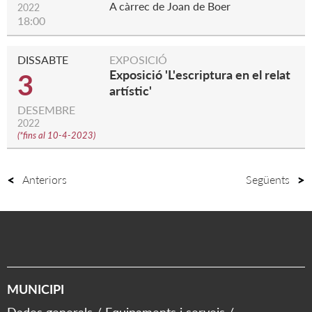
A càrrec de Joan de Boer
2022
18:00
DISSABTE
EXPOSICIÓ
Exposició 'L'escriptura en el relat
3
artístic'
DESEMBRE
2022
(
*fins al 10-4-2023
)
Anteriors
Següents
MUNICIPI