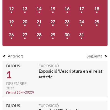
12
13
14
15
16
17
18
19
20
21
22
23
24
25
26
27
28
29
30
31
Anteriors
Següents
DIJOUS
EXPOSICIÓ
Exposició 'L'escriptura en el relat
1
artístic'
DESEMBRE
2022
(
*fins al 10-4-2023
)
DIJOUS
EXPOSICIÓ