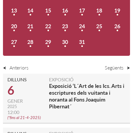
13
14
15
16
17
18
19
20
21
22
23
24
25
26
27
28
29
30
31
Anteriors
Següents
DILLUNS
EXPOSICIÓ
Exposició ‘L´Art de les Ics. Arts i
6
escriptures dels vuitanta i
noranta al Fons Joaquim
GENER
Pibernat´
2025
12:00
(
*fins al 21-4-2025
)