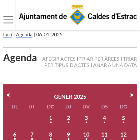
Inici
|
Agenda
|
06-01-2025
Agenda
AFEGIR ACTES
TRIAR PER ÀREES
TRIAR
PER TIPUS D'ACTES
ANAR A UNA DATA
GENER 2025
DL
DT
DC
DJ
DV
DS
DG
1
2
3
4
5
6
7
8
9
10
11
12