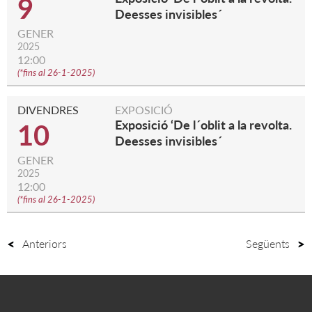
9
Deesses invisibles´
GENER
2025
12:00
(
*fins al 26-1-2025
)
DIVENDRES
EXPOSICIÓ
Exposició ‘De l´oblit a la revolta.
10
Deesses invisibles´
GENER
2025
12:00
(
*fins al 26-1-2025
)
Anteriors
Següents