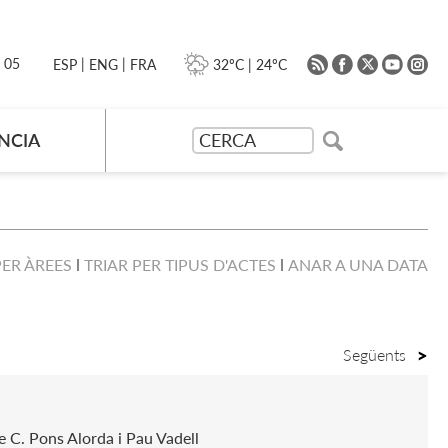
|
|
0 05
32ºC
|
24ºC
ESP
ENG
FRA
NCIA
PER ÀREES
TRIAR PER TIPUS D'ACTES
ANAR A UNA DATA
Següents
me C. Pons Alorda i Pau Vadell