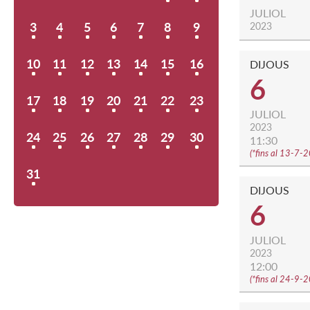
JULIOL
3
4
5
6
7
8
9
2023
10
11
12
13
14
15
16
DIJOUS
6
17
18
19
20
21
22
23
JULIOL
2023
24
25
26
27
28
29
30
11:30
(
*fins al 13-7-
31
DIJOUS
6
JULIOL
2023
12:00
(
*fins al 24-9-