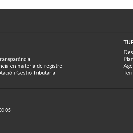
TU
Des
transparència
Plan
ència en matèria de registre
Age
tació i Gestió Tributària
Ter
00 05