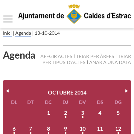
Inici
|
Agenda
|
13-10-2014
Agenda
AFEGIR ACTES
TRIAR PER ÀREES
TRIAR
PER TIPUS D'ACTES
ANAR A UNA DATA
OCTUBRE 2014
DL
DT
DC
DJ
DV
DS
DG
1
2
3
4
5
6
7
8
9
10
11
12