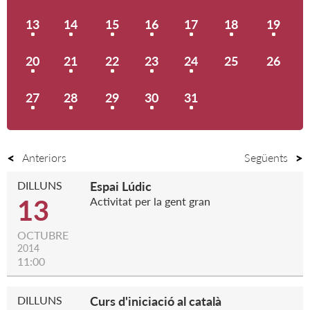
13
14
15
16
17
18
19
20
21
22
23
24
25
26
27
28
29
30
31
Anteriors
Següents
DILLUNS
Espai Lúdic
13
Activitat per la gent gran
OCTUBRE
2014
11:00
DILLUNS
Curs d'iniciació al català