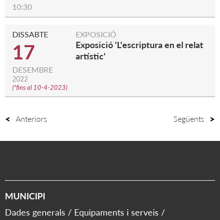
10:30
DISSABTE
EXPOSICIÓ
Exposició 'L'escriptura en el relat
17
artístic'
DESEMBRE
2022
(
*fins al 10-4-2023
)
Anteriors
Següents
MUNICIPI
Dades generals
Equipaments i serveis