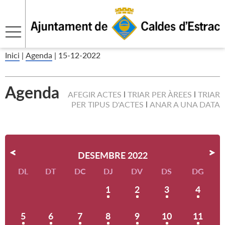
Inici
|
Agenda
|
15-12-2022
Agenda
AFEGIR ACTES
TRIAR PER ÀREES
TRIAR
PER TIPUS D'ACTES
ANAR A UNA DATA
DESEMBRE 2022
DL
DT
DC
DJ
DV
DS
DG
1
2
3
4
5
6
7
8
9
10
11