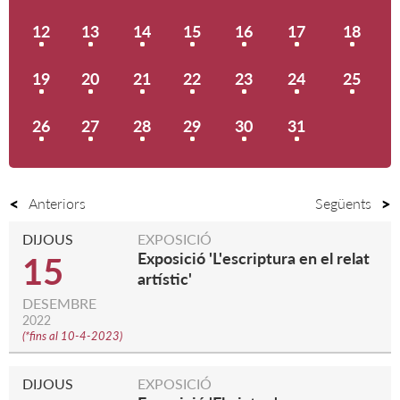
12
13
14
15
16
17
18
19
20
21
22
23
24
25
26
27
28
29
30
31
Anteriors
Següents
DIJOUS
EXPOSICIÓ
Exposició 'L'escriptura en el relat
15
artístic'
DESEMBRE
2022
(
*fins al 10-4-2023
)
DIJOUS
EXPOSICIÓ