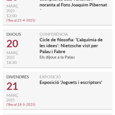
noranta al Fons Joaquim Pibernat
MARÇ
´
2025
12:00
(
*fins al 21-4-2025
)
DIJOUS
CONFERÈNCIA
Cicle de filosofia: 'L'alquímia de
20
les idees': Nietzsche vist per
Palau i Fabre
MARÇ
Els dijous a la Palau
2025
18:30
DIVENDRES
EXPOSICIÓ
Exposició 'Joguets i escriptors'
21
MARÇ
2025
(
*fins al 18-5-2025
)