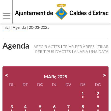
Inici
|
Agenda
|
20-03-2025
Agenda
AFEGIR ACTES
TRIAR PER ÀREES
TRIAR
PER TIPUS D'ACTES
ANAR A UNA DATA
MARç 2025
DL
DT
DC
DJ
DV
DS
DG
1
2
3
4
5
6
7
8
9