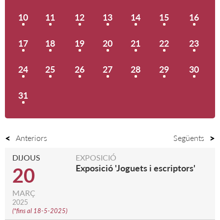
10
11
12
13
14
15
16
17
18
19
20
21
22
23
24
25
26
27
28
29
30
31
Anteriors
Següents
DIJOUS
EXPOSICIÓ
Exposició 'Joguets i escriptors'
20
MARÇ
2025
(
*fins al 18-5-2025
)