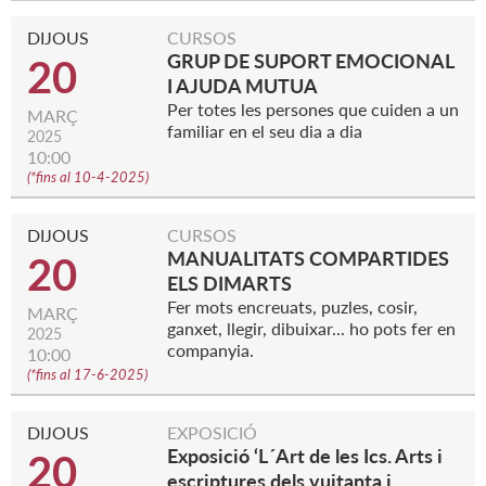
DIJOUS
CURSOS
GRUP DE SUPORT EMOCIONAL
20
I AJUDA MUTUA
Per totes les persones que cuiden a un
MARÇ
familiar en el seu dia a dia
2025
10:00
(
*fins al 10-4-2025
)
DIJOUS
CURSOS
MANUALITATS COMPARTIDES
20
ELS DIMARTS
Fer mots encreuats, puzles, cosir,
MARÇ
ganxet, llegir, dibuixar... ho pots fer en
2025
companyia.
10:00
(
*fins al 17-6-2025
)
DIJOUS
EXPOSICIÓ
Exposició ‘L´Art de les Ics. Arts i
20
escriptures dels vuitanta i