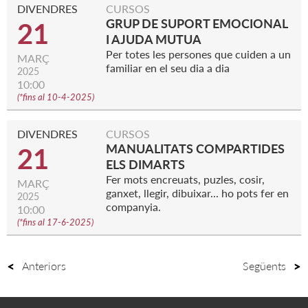
DIVENDRES
CURSOS
GRUP DE SUPORT EMOCIONAL
21
I AJUDA MUTUA
Per totes les persones que cuiden a un
MARÇ
familiar en el seu dia a dia
2025
10:00
(
*fins al 10-4-2025
)
DIVENDRES
CURSOS
MANUALITATS COMPARTIDES
21
ELS DIMARTS
Fer mots encreuats, puzles, cosir,
MARÇ
ganxet, llegir, dibuixar... ho pots fer en
2025
companyia.
10:00
(
*fins al 17-6-2025
)
Anteriors
Següents