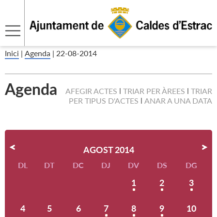
Inici
|
Agenda
|
22-08-2014
Agenda
AFEGIR ACTES
TRIAR PER ÀREES
TRIAR
PER TIPUS D'ACTES
ANAR A UNA DATA
AGOST 2014
DL
DT
DC
DJ
DV
DS
DG
1
2
3
4
5
6
7
8
9
10