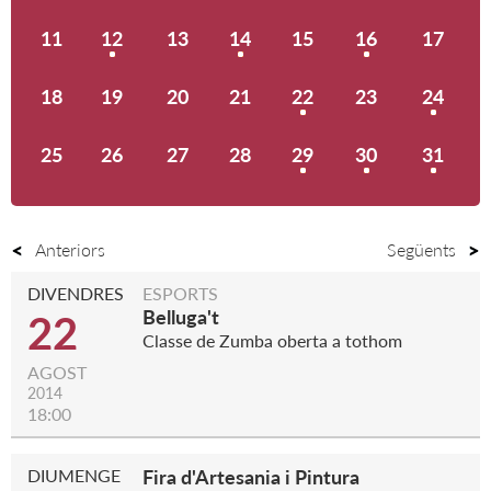
11
12
13
14
15
16
17
18
19
20
21
22
23
24
25
26
27
28
29
30
31
Anteriors
Següents
DIVENDRES
ESPORTS
Belluga't
22
Classe de Zumba oberta a tothom
AGOST
2014
18:00
DIUMENGE
Fira d'Artesania i Pintura