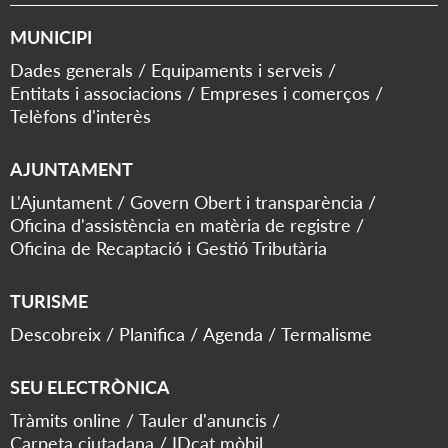
MUNICIPI
Dades generals
Equipaments i serveis
Entitats i associacions
Empreses i comerços
Telèfons d'interès
AJUNTAMENT
L'Ajuntament
Govern Obert i transparència
Oficina d'assistència en matèria de registre
Oficina de Recaptació i Gestió Tributària
TURISME
Descobreix
Planifica
Agenda
Termalisme
SEU ELECTRÒNICA
Tràmits online
Tauler d'anuncis
Carpeta ciutadana
IDcat mòbil