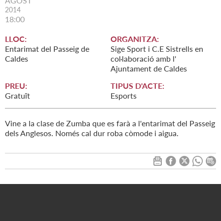
AGOST
2014
18:00
LLOC:
ORGANITZA:
Entarimat del Passeig de
Sige Sport i C.E Sistrells en
Caldes
col·laboració amb l'
Ajuntament de Caldes
PREU:
TIPUS D'ACTE:
Gratuït
Esports
Vine a la clase de Zumba que es farà a l'entarimat del Passeig
dels Anglesos. Només cal dur roba còmode i aigua.