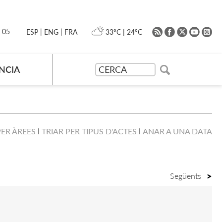
|
|
0 05
33ºC
|
24ºC
ESP
ENG
FRA
NCIA
PER ÀREES
TRIAR PER TIPUS D'ACTES
ANAR A UNA DATA
Següents