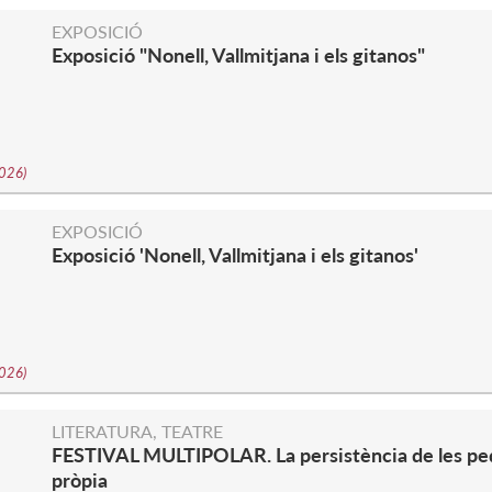
S
EXPOSICIÓ
Exposició "Nonell, Vallmitjana i els gitanos"
2026
)
S
EXPOSICIÓ
Exposició 'Nonell, Vallmitjana i els gitanos'
2026
)
S
LITERATURA, TEATRE
FESTIVAL MULTIPOLAR. La persistència de les pedre
pròpia