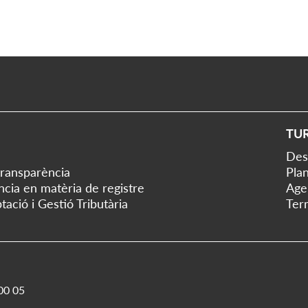
TU
Des
transparència
Plan
ència en matèria de registre
Age
tació i Gestió Tributària
Ter
00 05