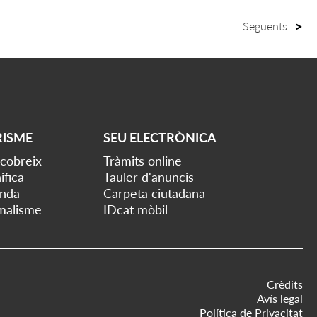
Següents
RISME
SEU ELECTRÒNICA
cobreix
Tràmits online
ifica
Tauler d'anuncis
nda
Carpeta ciutadana
malisme
IDcat mòbil
Crèdits
Avís legal
Política de Privacitat