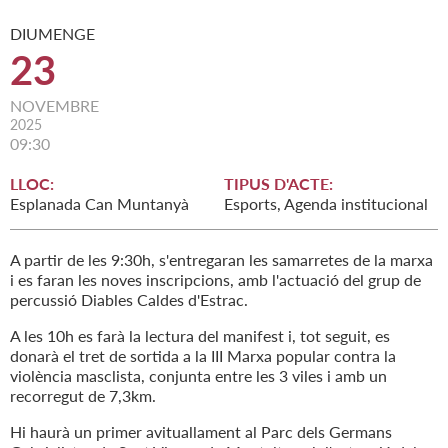
DIUMENGE
23
NOVEMBRE
2025
09:30
LLOC:
TIPUS D'ACTE:
Esplanada Can Muntanyà
Esports, Agenda institucional
A partir de les 9:30h, s'entregaran les samarretes de la marxa
i es faran les noves inscripcions, amb l'actuació del grup de
percussió Diables Caldes d'Estrac.
A les 10h es farà la lectura del manifest i, tot seguit, es
donarà el tret de sortida a la III Marxa popular contra la
violència masclista, conjunta entre les 3 viles i amb un
recorregut de 7,3km.
Hi haurà un primer avituallament al Parc dels Germans