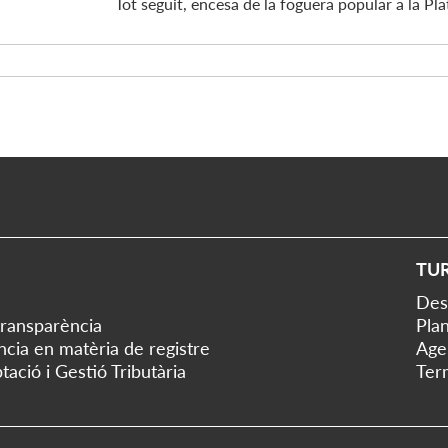
Tot seguit, encesa de la foguera popular a la Pla
TU
Des
transparència
Plan
ència en matèria de registre
Age
tació i Gestió Tributària
Ter