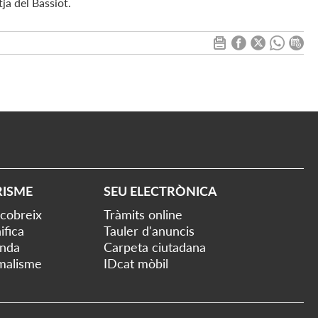
tja del Bassiot.
RISME
SEU ELECTRÒNICA
cobreix
Tràmits online
ifica
Tauler d'anuncis
nda
Carpeta ciutadana
malisme
IDcat mòbil