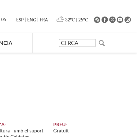
|
|
0 05
32ºC
|
25ºC
ESP
ENG
FRA
NCIA
A:
PREU:
tura - amb el suport
Gratuït
àutic Caldetes