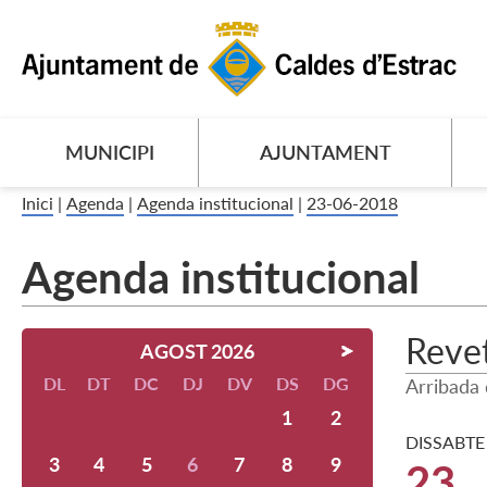
MUNICIPI
AJUNTAMENT
Inici
|
Agenda
|
Agenda institucional
|
23-06-2018
Agenda institucional
Revet
AGOST 2026
DL
DT
DC
DJ
DV
DS
DG
Arribada 
1
2
DISSABTE
3
4
5
6
7
8
9
23