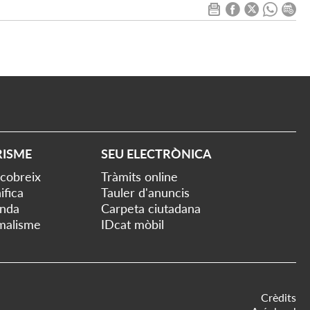
RISME
SEU ELECTRÒNICA
cobreix
Tràmits online
ifica
Tauler d'anuncis
nda
Carpeta ciutadana
malisme
IDcat mòbil
Crèdits