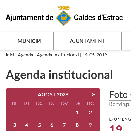
MUNICIPI
AJUNTAMENT
Inici
|
Agenda
|
Agenda institucional
|
19-05-2019
Agenda institucional
Foto 
AGOST 2026
DL
DT
DC
DJ
DV
DS
DG
Benvingu
1
2
DIUMENG
3
4
5
6
7
8
9
19