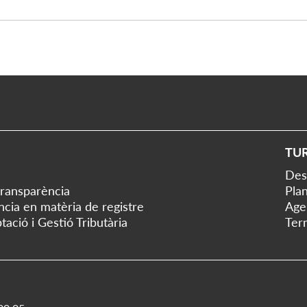
TU
Des
transparència
Plan
ència en matèria de registre
Age
tació i Gestió Tributària
Ter