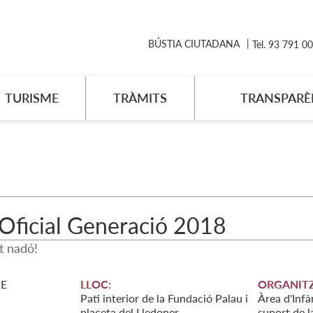
BÚSTIA CIUTADANA
Tel. 93 791 0
TURISME
TRÀMITS
TRANSPARÈ
Oficial Generació 2018
t nadó!
E
LLOC:
ORGANITZ
Pati interior de la Fundació Palau i
Àrea d'Infà
placeta del Lledoner
suport de l