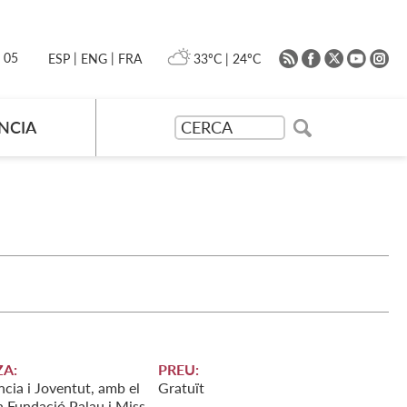
|
|
0 05
33ºC
|
24ºC
ESP
ENG
FRA
NCIA
A:
PREU:
ncia i Joventut, amb el
Gratuït
a Fundació Palau i Miss