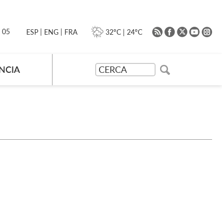
|
|
0 05
32ºC
|
24ºC
ESP
ENG
FRA
NCIA