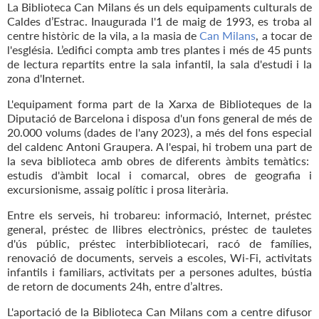
La Biblioteca Can Milans és un dels equipaments culturals de
Caldes d’Estrac. Inaugurada l'1 de maig de 1993, es troba al
centre històric de la vila, a la masia de
Can Milans
, a tocar de
l'església. L’edifici compta amb tres plantes i més de 45 punts
de lectura repartits entre la sala infantil, la sala d'estudi i la
zona d'Internet.
L'equipament forma part de la Xarxa de Biblioteques de la
Diputació de Barcelona i disposa d'un fons general de més de
20.000 volums (dades de l'any 2023), a més del fons especial
del caldenc Antoni Graupera. A l'espai, hi trobem una part de
la seva biblioteca amb obres de diferents àmbits temàtics:
estudis d'àmbit local i comarcal, obres de geografia i
excursionisme, assaig polític i prosa literària.
Entre els serveis, hi trobareu: informació, Internet, préstec
general, préstec de llibres electrònics, préstec de tauletes
d'ús públic, préstec interbibliotecari, racó de famílies,
renovació de documents, serveis a escoles, Wi-Fi, activitats
infantils i familiars, activitats per a persones adultes, bústia
de retorn de documents 24h, entre d’altres.
L'aportació de la Biblioteca Can Milans com a centre difusor