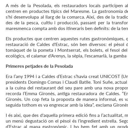
A més de la Pesolada, els restauradors locals participen a
centren en productes típics del Maresme. La gastronomia de
s'hi desenvolupa al llarg de la comarca. Així, des de la tradic
des de la pesca, cultiu i producció, passant per la trans
maresmenca compta amb dos itineraris ben definits: de la terra 
Els productes que centren aquestes rutes gastronòmiques, q
restauració de Caldes d'Estrac, són ben diversos: el pèsol d
tomàquet de la pometa i Montserrat, els bolets, el fesol del
ecològics, el calamar d'Arenys, la sèpia, l'escamarlà, la gamba 
Primeres petjades de la Pesolada
Era l’any 1994 i a Caldes d’Estrac s’havia creat UNICOST (Un
presidents Domingo Comas i Claudi Batlle. Toni Suñe, actua
a la cuina del restaurant del seu pare amb una nova propos
recorda l’Emma Gironès, antiga restauradora de Caldes. “En
Gironès. Un cop feta la proposta de manera informal, es v
seguida tothom es va engrescar amb la idea”, exclama Gironès 
I és així, que des d'aquella primera edició fins a l’actualita
un menú degustació on el pèsol és l’ingredient estrella. Seg
d’Estrac al mapa gastronòmic. I ho hem fet amb un produc