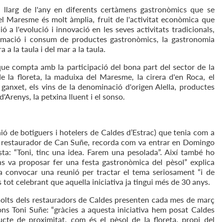
l llarg de l'any en diferents certàmens gastronòmics que se
l Maresme és molt àmplia, fruit de l'activitat econòmica que
ió a l'evolució i innovació en les seves activitats tradicionals,
formació i consum de productes gastronòmics, la gastronomia
a la taula i del mar a la taula.
ue compta amb la participació del bona part del sector de la
e la floreta, la maduixa del Maresme, la cirera d'en Roca, el
 ganxet, els vins de la denominació d'origen Alella, productes
d'Arenys, la petxina lluent i el sonso.
ió de botiguers i hotelers de Caldes d’Estrac) que tenia com a
l restaurador de Can Suñe, recorda com va entrar en Domingo
ta: “Toni, tinc una idea. Farem una pesolada”. Així també ho
s va proposar fer una festa gastronòmica del pèsol” explica
a convocar una reunió per tractar el tema seriosament “i de
tot celebrant que aquella iniciativa ja tingui més de 30 anys.
t, molts dels restauradors de Caldes presenten cada mes de març
ons Toni Suñe: “gràcies a aquesta iniciativa hem posat Caldes
te de proximitat, com és el pèsol de la floreta, propi del