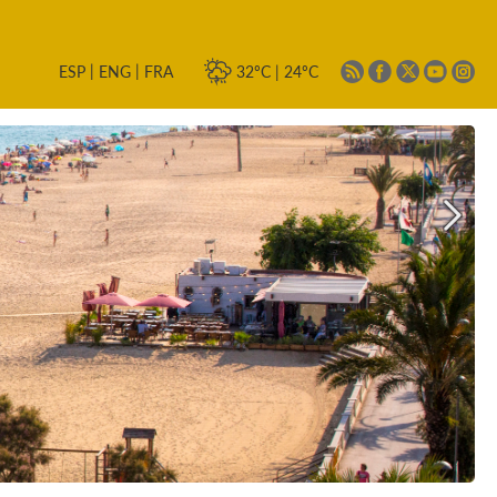
|
|
32ºC
|
24ºC
ESP
ENG
FRA