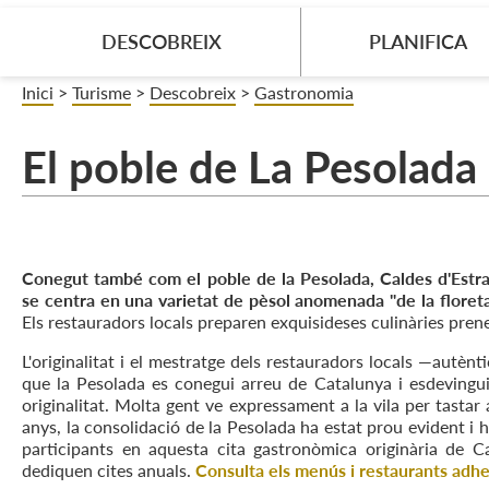
DESCOBREIX
PLANIFICA
Inici
>
Turisme
>
Descobreix
>
Gastronomia
El poble de La Pesolada
Conegut també com el poble de la Pesolada, Caldes d'Estr
se centra en una varietat de pèsol anomenada "de la floret
Els restauradors locals preparen exquisideses culinàries prene
L'originalitat i el mestratge dels restauradors locals —autènt
que la Pesolada es conegui arreu de Catalunya i esdevingui 
originalitat. Molta gent ve expressament a la vila per tastar
anys, la consolidació de la Pesolada ha estat prou evident i
participants en aquesta cita gastronòmica originària de C
dediquen cites anuals.
Consulta els menús i restaurants adhe