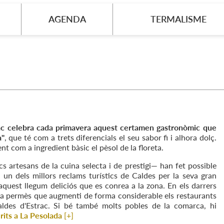
AGENDA
TERMALISME
ac celebra cada primavera aquest certamen gastronòmic que
a"
, que té com a trets diferencials el seu sabor fi i alhora dolç.
nt com a ingredient bàsic el pèsol de la floreta.
ics artesans de la cuina selecta i de prestigi— han fet possible
un dels millors reclams turístics de Caldes per la seva gran
 aquest llegum deliciós que es conrea a la zona. En els darrers
 ha permès que augmenti de forma considerable els restaurants
aldes d'Estrac. Si bé també molts pobles de la comarca, hi
rits a La Pesolada
[+]