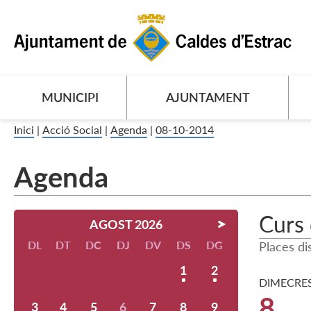
MUNICIPI
AJUNTAMENT
Inici
|
Acció Social
|
Agenda
|
08-10-2014
Agenda
Curs 
AGOST 2026
DL
DT
DC
DJ
DV
DS
DG
Places di
1
2
DIMECRE
8
3
4
5
6
7
8
9