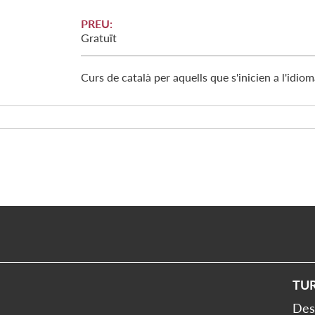
PREU:
Gratuït
Curs de català per aquells que s'inicien a l'idio
TU
Des