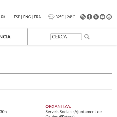
|
|
0 05
32ºC
|
24ºC
ESP
ENG
FRA
NCIA
ORGANITZA:
:30h
Serveis Socials (Ajuntament de
Caldes d'Estrac)