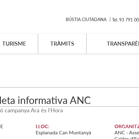
BÚSTIA CIUTADANA
Tel. 93 791 0
TURISME
TRÀMITS
TRANSPARÈ
deta informativa ANC
ió campanya Ara és l'Hora
E
LLOC:
ORGANITZ
Esplanada Can Muntanyà
ANC - Assem
Caldes d'Es