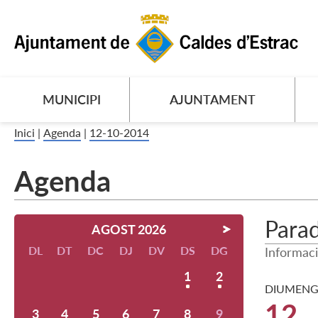
MUNICIPI
AJUNTAMENT
Inici
|
Agenda
|
12-10-2014
Agenda
Para
AGOST 2026
DL
DT
DC
DJ
DV
DS
DG
Informac
1
2
DIUMENG
12
3
4
5
6
7
8
9