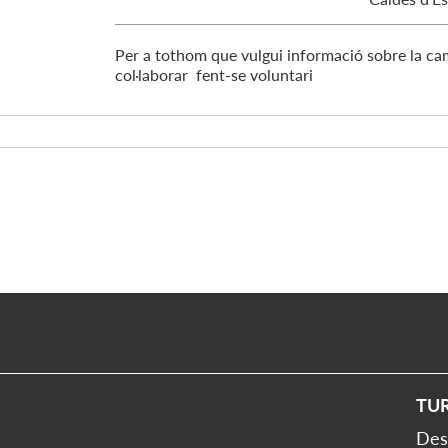
Per a tothom que vulgui informació sobre la c
col·laborar fent-se voluntari
TU
Des