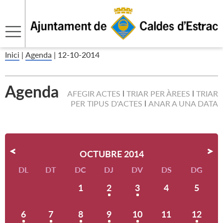
Inici
|
Agenda
|
12-10-2014
Agenda
AFEGIR ACTES
TRIAR PER ÀREES
TRIAR
PER TIPUS D'ACTES
ANAR A UNA DATA
OCTUBRE 2014
DL
DT
DC
DJ
DV
DS
DG
1
2
3
4
5
6
7
8
9
10
11
12