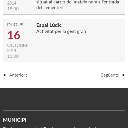
situat al carrer del mateix nom a l'entrada
2014
del cementeri
18:00
DIJOUS
Espai Lúdic
16
Activitat per la gent gran
OCTUBRE
2014
11:00
Anteriors
Següents
MUNICIPI