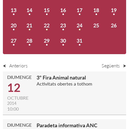
13
14
15
16
17
18
19
20
21
22
23
24
25
26
27
28
29
30
31
Anteriors
Següents
DIUMENGE
3º Fira Animal natural
12
Activitats obertes a tothom
OCTUBRE
2014
10:00
DIUMENGE
Paradeta informativa ANC