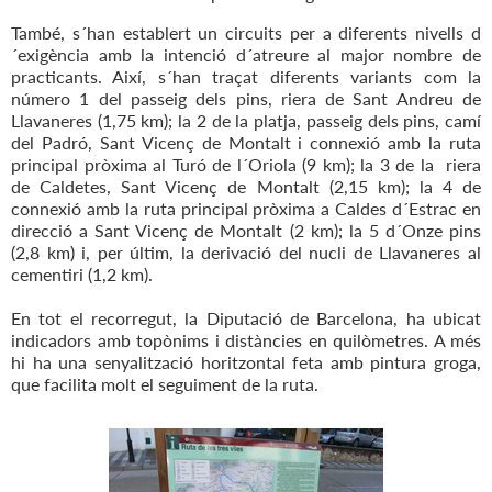
També, s´han establert un circuits per a diferents nivells d
´exigència amb la intenció d´atreure al major nombre de
practicants. Així, s´han traçat diferents variants com la
número 1 del passeig dels pins, riera de Sant Andreu de
Llavaneres (1,75 km); la 2 de la platja, passeig dels pins, camí
del Padró, Sant Vicenç de Montalt i connexió amb la ruta
principal pròxima al Turó de l´Oriola (9 km); la 3 de la riera
de Caldetes, Sant Vicenç de Montalt (2,15 km); la 4 de
connexió amb la ruta principal pròxima a Caldes d´Estrac en
direcció a Sant Vicenç de Montalt (2 km); la 5 d´Onze pins
(2,8 km) i, per últim, la derivació del nucli de Llavaneres al
cementiri (1,2 km).
En tot el recorregut, la Diputació de Barcelona, ha ubicat
indicadors amb topònims i distàncies en quilòmetres. A més
hi ha una senyalització horitzontal feta amb pintura groga,
que facilita molt el seguiment de la ruta.