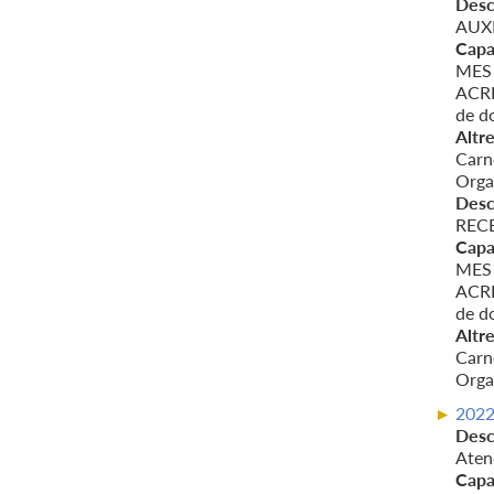
Desc
AUX
Capa
MES 
ACRED
de d
Altre
Carn
Organ
Desc
REC
Capa
MES 
ACRED
de d
Altre
Carn
Organ
202
Desc
Aten
Capa