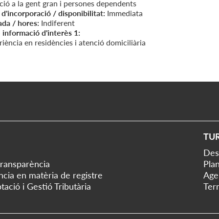
ció a la gent gran i persones dependents
d'incorporació / disponibilitat:
Immediata
ada / hores:
Indiferent
 informació d'interès 1:
iència en residències i atenció domiciliària
TU
Des
transparència
Plan
ència en matèria de registre
Age
tació i Gestió Tributària
Ter