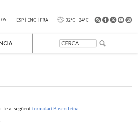
|
|
0 05
32ºC
|
24ºC
ESP
ENG
FRA
NCIA
iu-te al següent
formulari Busco feina.
.