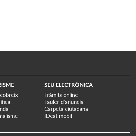
RISME
SEU ELECTRÒNICA
cobreix
Tràmits online
ifica
Tauler d'anuncis
nda
Carpeta ciutadana
malisme
IDcat mòbil