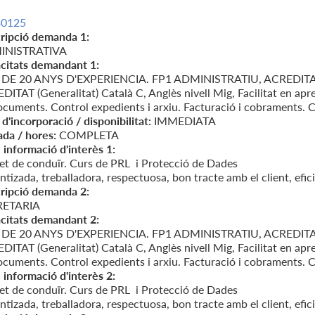
30125
ripció demanda 1:
INISTRATIVA
citats demandant 1:
DE 20 ANYS D'EXPERIENCIA. FP1 ADMINISTRATIU, ACREDI
ITAT (Generalitat) Català C, Anglès nivell Mig, Facilitat en apr
ocuments. Control expedients i arxiu. Facturació i cobraments. C
d'incorporació / disponibilitat:
IMMEDIATA
ada / hores:
COMPLETA
 informació d'interès 1:
et de conduïr. Curs de PRL i Protecció de Dades
tizada, treballadora, respectuosa, bon tracte amb el client, efici
ripció demanda 2:
RETARIA
citats demandant 2:
DE 20 ANYS D'EXPERIENCIA. FP1 ADMINISTRATIU, ACREDI
ITAT (Generalitat) Català C, Anglès nivell Mig, Facilitat en apr
ocuments. Control expedients i arxiu. Facturació i cobraments. C
 informació d'interès 2:
et de conduïr. Curs de PRL i Protecció de Dades
tizada, treballadora, respectuosa, bon tracte amb el client, efici