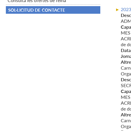
Consulta les ofertes de feina
202
SOL·LICITUD DE CONTACTE
Desc
ADM
Capa
MES 
ACRED
de d
Data 
Jorn
Altre
Carn
Organ
Desc
SEC
Capa
MES 
ACRED
de d
Altre
Carn
Organ