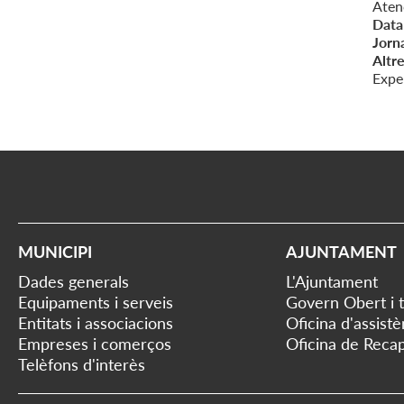
Aten
Data 
Jorn
Altre
Exper
MUNICIPI
AJUNTAMENT
Dades generals
L'Ajuntament
Equipaments i serveis
Govern Obert i 
Entitats i associacions
Oficina d'assist
Empreses i comerços
Oficina de Recap
Telèfons d'interès